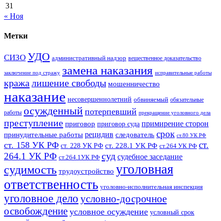
31
« Ноя
Метки
УДО
СИЗО
административный надзор
вещественное доказательство
замена наказания
заключение под стражу
исправительные работы
кража
лишение свободы
мошенничество
наказание
несовершеннолетний
обвиняемый
обязательные
осужденный
потерпевший
работы
прекращение уголовного дела
преступление
примирение сторон
приговор
приговор суда
срок
рецидив
принудительные работы
следователь
ст.80 УК РФ
ст.
ст. 158 УК РФ
ст. 228.1 УК РФ
ст. 228 УК РФ
ст.264 УК РФ
суд
264.1 УК РФ
судебное заседание
ст.264.1УК РФ
уголовная
судимость
трудоустройство
ответственность
уголовно-исполнительная инспекция
уголовное дело
условно-досрочное
освобождение
условное осуждение
условный срок