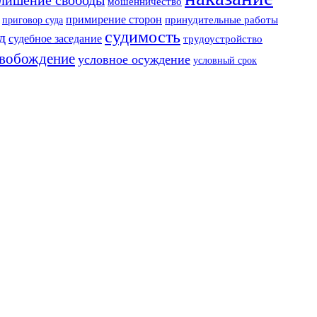
лишение свободы
мошенничество
примирение сторон
приговор суда
принудительные работы
судимость
д
судебное заседание
трудоустройство
свобождение
условное осуждение
условный срок