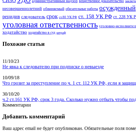
УДО
СИЗО
административный надзор
вещественное доказательство
заключ
осужденный
несовершеннолетний
обвиняемый
обязательные работы
срок
ст. 158 УК РФ
рецидив
следователь
ст. 228 УК 
ст.80 УК РФ
уголовная ответственность
уголовно-исполнител
ходатайство
ходатайство в суд
штраф
Похожие статьи
11/10/23
Не явка к следователю при подписке о невыезде
10/09/18
Что грозит за преступление по ч. 1 ст. 112 УК РФ, если я защи
30/10/20
ч.2 ст.161 УК РФ, срок 3 года. Сколько нужно отбыть чтобы п
Комментарии
Добавить комментарий
Ваш адрес email не будет опубликован.
Обязательные поля пом