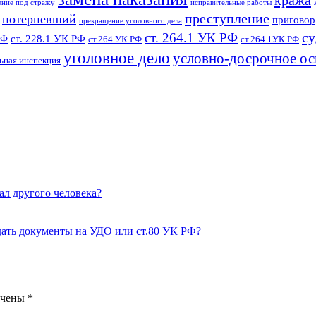
кража
ение под стражу
исправительные работы
преступление
потерпевший
приговор
прекращение уголовного дела
су
ст. 264.1 УК РФ
ст. 228.1 УК РФ
РФ
ст.264 УК РФ
ст.264.1УК РФ
уголовное дело
условно-досрочное о
ьная инспекция
щал другого человека?
одать документы на УДО или ст.80 УК РФ?
ечены
*