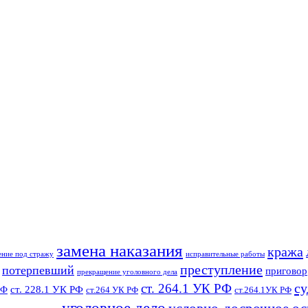
замена наказания
кража
ение под стражу
исправительные работы
преступление
потерпевший
приговор
прекращение уголовного дела
су
ст. 264.1 УК РФ
ст. 228.1 УК РФ
РФ
ст.264 УК РФ
ст.264.1УК РФ