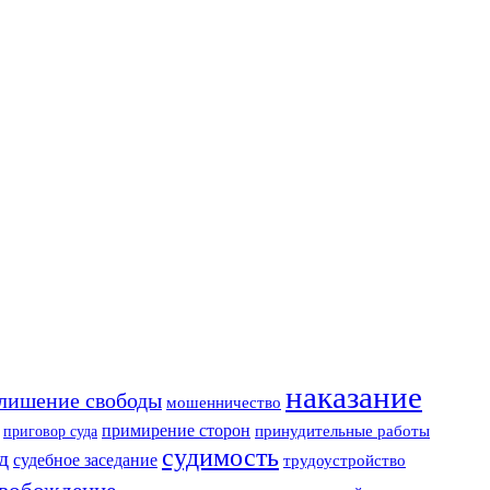
наказание
лишение свободы
мошенничество
примирение сторон
приговор суда
принудительные работы
судимость
д
судебное заседание
трудоустройство