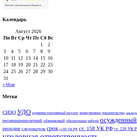
Календарь
Август 2026
Пн
Вт
Ср
Чт
Пт
Сб
Вс
1
2
3
4
5
6
7
8
9
10
11
12
13
14
15
16
17
18
19
20
21
22
23
24
25
26
27
28
29
30
31
« Ноя
Метки
УДО
СИЗО
административный надзор
вещественное доказательство
заключ
осужденный
несовершеннолетний
обвиняемый
обязательные работы
срок
ст. 158 УК РФ
рецидив
следователь
ст. 228 УК 
ст.80 УК РФ
уголовная ответственность