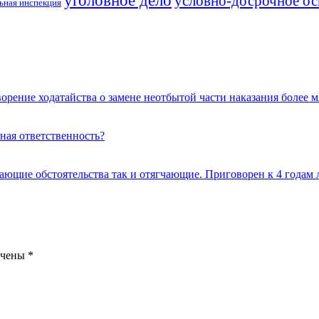
уголовное дело
условно-досрочное о
ьная инспекция
орение ходатайства о замене неотбытой части наказания более 
вная ответственность?
чающие обстоятельства так и отягчающие. Приговорен к 4 годам
ечены
*