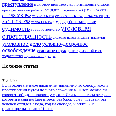
преступление
примирение сторон
приговор
приговор суда
срок
рецидив
принудительные работы
следователь
ст.80 УК РФ
ст.
ст. 158 УК РФ
ст. 228.1 УК РФ
ст. 228 УК РФ
ст.264 УК РФ
суд
264.1 УК РФ
судебное заседание
ст.264.1УК РФ
уголовная
судимость
трудоустройство
ответственность
уголовно-исполнительная инспекция
уголовное дело
условно-досрочное
освобождение
условное осуждение
условный срок
ходатайство
ходатайство в суд
штраф
Похожие статьи
31/07/20
Если окончательное наказание, назначено по совокупности
преступлений путём полного сложения в 10 лет, можно ли
говорить об удо в половину срока? Или мы считаем от срока
который назначен был второй раз (срок 8 лет). Первый раз
человек отсидел 2 года, год на свободе, и опять 8. В
приговоре назначают 10 лет.