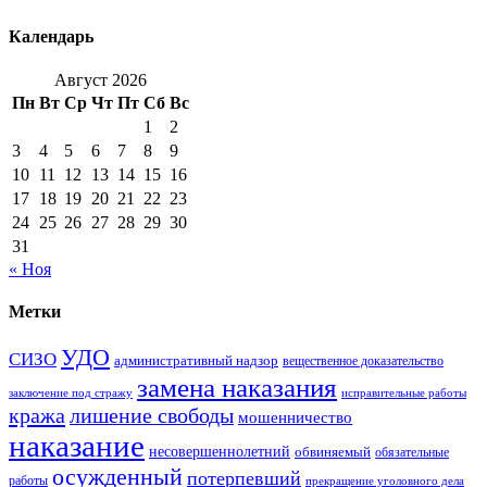
Календарь
Август 2026
Пн
Вт
Ср
Чт
Пт
Сб
Вс
1
2
3
4
5
6
7
8
9
10
11
12
13
14
15
16
17
18
19
20
21
22
23
24
25
26
27
28
29
30
31
« Ноя
Метки
УДО
СИЗО
административный надзор
вещественное доказательство
замена наказания
заключение под стражу
исправительные работы
кража
лишение свободы
мошенничество
наказание
несовершеннолетний
обвиняемый
обязательные
осужденный
потерпевший
работы
прекращение уголовного дела