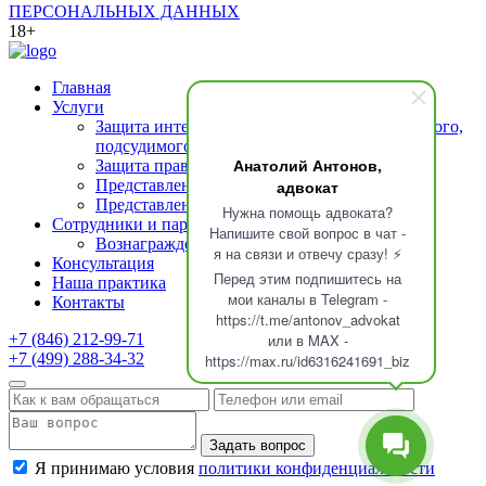
ПЕРСОНАЛЬНЫХ ДАННЫХ
18+
Главная
Услуги
Защита интересов подозреваемого (обвиняемого,
подсудимого)
Анатолий Антонов,
Защита прав свидетелей
адвокат
Представление интересов потерпевшего
Представление интересов осужденных
Нужна помощь адвоката?
Сотрудники и партнеры
Напишите свой вопрос в чат -
Вознаграждение адвоката
я на связи и отвечу сразу! ⚡
Консультация
Перед этим подпишитесь на
Наша практика
мои каналы в Telegram -
Контакты
https://t.me/antonov_advokat
или в MAX -
+7 (846) 212-99-71
+7 (499) 288-34-32
https://max.ru/id6316241691_biz
Задать вопрос
Я принимаю условия
политики конфиденциальности