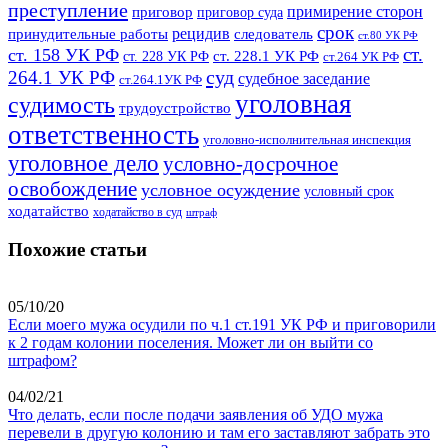
преступление
примирение сторон
приговор
приговор суда
срок
рецидив
принудительные работы
следователь
ст.80 УК РФ
ст.
ст. 158 УК РФ
ст. 228.1 УК РФ
ст. 228 УК РФ
ст.264 УК РФ
суд
264.1 УК РФ
судебное заседание
ст.264.1УК РФ
уголовная
судимость
трудоустройство
ответственность
уголовно-исполнительная инспекция
уголовное дело
условно-досрочное
освобождение
условное осуждение
условный срок
ходатайство
ходатайство в суд
штраф
Похожие статьи
05/10/20
Если моего мужа осудили по ч.1 ст.191 УК РФ и приговорили
к 2 годам колонии поселения. Может ли он выйти со
штрафом?
04/02/21
Что делать, если после подачи заявления об УДО мужа
перевели в другую колонию и там его заставляют забрать это