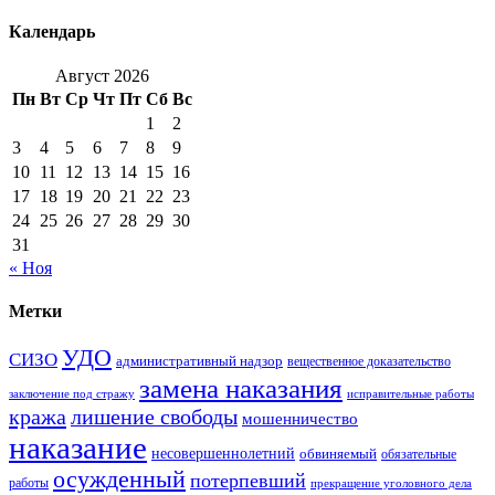
Календарь
Август 2026
Пн
Вт
Ср
Чт
Пт
Сб
Вс
1
2
3
4
5
6
7
8
9
10
11
12
13
14
15
16
17
18
19
20
21
22
23
24
25
26
27
28
29
30
31
« Ноя
Метки
УДО
СИЗО
административный надзор
вещественное доказательство
замена наказания
заключение под стражу
исправительные работы
кража
лишение свободы
мошенничество
наказание
несовершеннолетний
обвиняемый
обязательные
осужденный
потерпевший
работы
прекращение уголовного дела