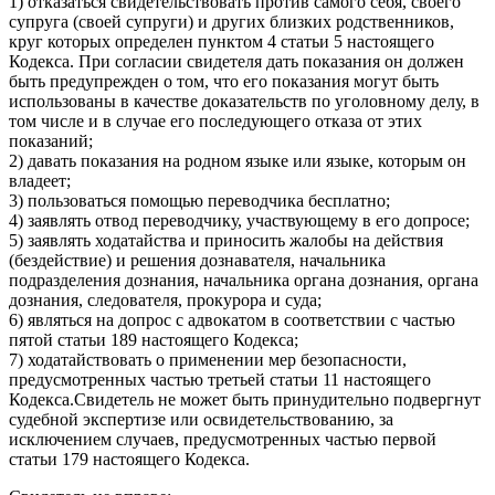
1) отказаться свидетельствовать против самого себя, своего
супруга (своей супруги) и других близких родственников,
круг которых определен пунктом 4 статьи 5 настоящего
Кодекса. При согласии свидетеля дать показания он должен
быть предупрежден о том, что его показания могут быть
использованы в качестве доказательств по уголовному делу, в
том числе и в случае его последующего отказа от этих
показаний;
2) давать показания на родном языке или языке, которым он
владеет;
3) пользоваться помощью переводчика бесплатно;
4) заявлять отвод переводчику, участвующему в его допросе;
5) заявлять ходатайства и приносить жалобы на действия
(бездействие) и решения дознавателя, начальника
подразделения дознания, начальника органа дознания, органа
дознания, следователя, прокурора и суда;
6) являться на допрос с адвокатом в соответствии с частью
пятой статьи 189 настоящего Кодекса;
7) ходатайствовать о применении мер безопасности,
предусмотренных частью третьей статьи 11 настоящего
Кодекса.Свидетель не может быть принудительно подвергнут
судебной экспертизе или освидетельствованию, за
исключением случаев, предусмотренных частью первой
статьи 179 настоящего Кодекса.