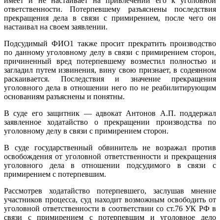
имеет и не настаивает на привлечении его к уголовной
ответственности. Потерпевшему разъяснены последствия
прекращения дела в связи с примирением, после чего он
настаивал на своем заявлении.
Подсудимый ФИО1 также просит прекратить производство
по данному уголовному делу в связи с примирением сторон,
причиненный вред потерпевшему возместил полностью и
загладил путем извинения, вину свою признает, в содеянном
раскаивается. Последствия и значение прекращения
уголовного дела в отношении него по не реабилитирующим
основаниям разъяснены и понятны.
В суде его защитник — адвокат Антонов А.П. поддержал
заявленное ходатайство о прекращении производства по
уголовному делу в связи с примирением сторон.
В суде государственный обвинитель не возражал против
освобождения от уголовной ответственности и прекращения
уголовного дела в отношении подсудимого в связи с
примирением с потерпевшим.
Рассмотрев ходатайство потерпевшего, заслушав мнение
участников процесса, суд находит возможным освободить от
уголовной ответственности в соответствии со ст.76 УК РФ в
связи с примирением с потерпевшим и уголовное дело