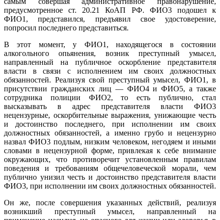
самым совершая административное правонарушение,
предусмотренное ст. 20.21 КоАП РФ. ФИО3 подошел к
ФИО1, представился, предъявил свое удостоверение,
попросил последнего представиться.
В этот момент, у ФИО1, находящегося в состоянии
алкогольного опьянения, возник преступный умысел,
направленный на публичное оскорбление представителя
власти в связи с исполнением им своих должностных
обязанностей. Реализуя свой преступный умысел, ФИО1, в
присутствии гражданских лиц — ФИО4 и ФИО5, а также
сотрудника полиции ФИО2, то есть публично, стал
высказывать в адрес представителя власти ФИО3
нецензурные, оскорбительные выражения, унижающие честь
и достоинство последнего, при исполнении им своих
должностных обязанностей, а именно грубо и нецензурно
назвал ФИО3 подлым, низким человеком, негодяем и иными
словами в нецензурной форме, привлекая к себе внимание
окружающих, что противоречит установленным правилам
поведения и требованиям общечеловеческой морали, чем
публично унизил честь и достоинство представителя власти
ФИО3, при исполнении им своих должностных обязанностей.
Он же, после совершения указанных действий, реализуя
возникший преступный умысел, направленный на