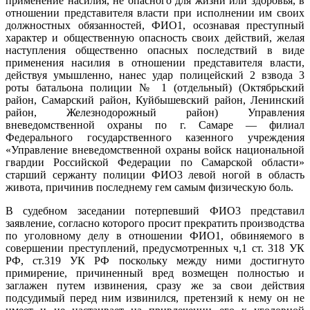
применение насилия, не опасного для жизни или здоровья, в
отношении представителя власти при исполнении им своих
должностных обязанностей, ФИО1, осознавая преступный
характер и общественную опасность своих действий, желая
наступления общественно опасных последствий в виде
применения насилия в отношении представителя власти,
действуя умышленно, нанес удар полицейский 2 взвода 3
роты батальона полиции № 1 (отдельный) (Октябрьский
район, Самарский район, Куйбышевский район, Ленинский
район, Железнодорожный район) Управления
вневедомственной охраны по г. Самаре — филиал
Федерального государственного казенного учреждения
«Управление вневедомственной охраны войск национальной
гвардии Российской Федерации по Самарской области»
старший сержанту полиции ФИО3 левой ногой в область
живота, причинив последнему гем самым физическую боль.
В судебном заседании потерпевший ФИО3 представил
заявление, согласно которого просит прекратить производства
по уголовному делу в отношении ФИО1, обвиняемого в
совершении преступлений, предусмотренных ч,1 ст. 318 УК
РФ, ст.319 УК РФ поскольку между ними достигнуто
примирение, причиненный вред возмещен полностью и
заглажен путем извинения, сразу же за свои действия
подсудимый перед ним извинился, претензий к нему он не