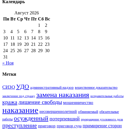
Календарь
Август 2026
Пн
Вт
Ср
Чт
Пт
Сб
Вс
1
2
3
4
5
6
7
8
9
10
11
12
13
14
15
16
17
18
19
20
21
22
23
24
25
26
27
28
29
30
31
« Ноя
Метки
УДО
СИЗО
административный надзор
вещественное доказательство
замена наказания
заключение под стражу
исправительные работы
кража
лишение свободы
мошенничество
наказание
несовершеннолетний
обвиняемый
обязательные
осужденный
потерпевший
работы
прекращение уголовного дела
преступление
примирение сторон
приговор
приговор суда