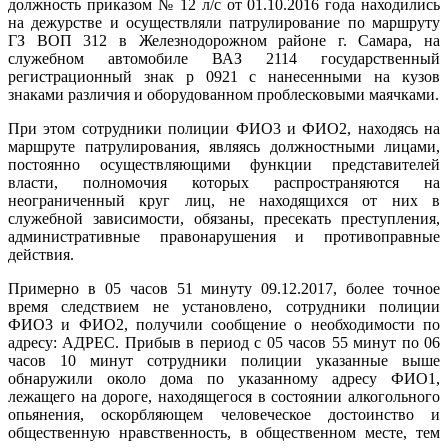
должность приказом № 12 л/с от 01.10.2016 года находились
на дежурстве и осуществляли патрулирование по маршруту
ГЗ ВОП 312 в Железнодорожном районе г. Самара, на
служебном автомобиле ВАЗ 2114 государственный
регистрационный знак р 0921 с нанесенными на кузов
знаками различия и оборудованном проблесковыми маячками.
При этом сотрудники полиции ФИО3 и ФИО2, находясь на
маршруте патрулирования, являясь должностными лицами,
постоянно осуществляющими функции представителей
власти, полномочия которых распространяются на
неограниченный круг лиц, не находящихся от них в
служебной зависимости, обязаны, пресекать преступления,
административные правонарушения и противоправные
действия.
Примерно в 05 часов 51 минуту 09.12.2017, более точное
время следствием не установлено, сотрудники полиции
ФИО3 и ФИО2, получили сообщение о необходимости по
адресу: АДРЕС. Прибыв в период с 05 часов 55 минут по 06
часов 10 минут сотрудники полиции указанные выше
обнаружили около дома по указанному адресу ФИО1,
лежащего на дороге, находящегося в состоянии алкогольного
опьянения, оскорбляющем человеческое достоинство и
общественную нравственность, в общественном месте, тем