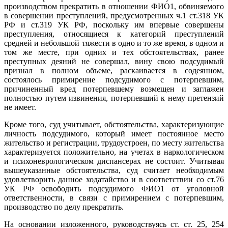
производством прекратить в отношении ФИО1, обвиняемого
в совершении преступлений, предусмотренных ч.1 ст.318 УК
РФ и ст.319 УК РФ, поскольку им впервые совершены
преступления, относящиеся к категорий преступлений
средней и небольшой тяжести в одно и то же время, в одном и
том же месте, при одних и тех обстоятельствах, ранее
преступных деяний не совершал, вину свою подсудимый
признал в полном объеме, раскаивается в содеянном,
состоялось примирение подсудимого с потерпевшим,
причиненный вред потерпевшему возмещен и заглажен
полностью путем извинения, потерпевший к нему претензий
не имеет.
Кроме того, суд учитывает, обстоятельства, характеризующие
личность подсудимого, который имеет постоянное место
жительство и регистрации, трудоустроен, по месту жительства
характеризуется положительно, на учетах в наркологическом
и психоневрологическом диспансерах не состоит. Учитывая
вышеуказанные обстоятельства, суд считает необходимым
удовлетворить данное ходатайство и в соответствии со ст.76
УК РФ освободить подсудимого ФИО1 от уголовной
ответственности, в связи с примирением с потерпевшим,
производство по делу прекратить.
На основании изложенного, руководствуясь ст. ст. 25, 254