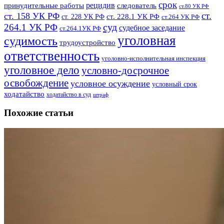
срок
рецидив
принудительные работы
следователь
ст.80 УК РФ
ст.
ст. 158 УК РФ
ст. 228.1 УК РФ
ст. 228 УК РФ
ст.264 УК РФ
суд
264.1 УК РФ
судебное заседание
ст.264.1УК РФ
уголовная
судимость
трудоустройство
ответственность
уголовно-исполнительная инспекция
уголовное дело
условно-досрочное
освобождение
условное осуждение
условный срок
ходатайство
ходатайство в суд
штраф
Похожие статьи