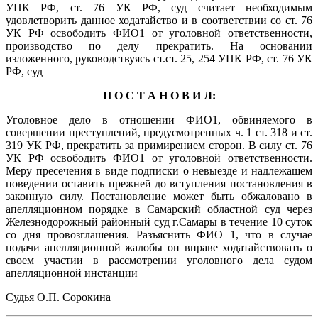
УПК РФ, ст. 76 УК РФ, суд считает необходимым
удовлетворить данное ходатайство и в соответствии со ст. 76
УК РФ освободить ФИО1 от уголовной ответственности,
производство по делу прекратить. На основании
изложенного, руководствуясь ст.ст. 25, 254 УПК РФ, ст. 76 УК
РФ, суд
П О С Т А Н О В И Л:
Уголовное дело в отношении ФИО1, обвиняемого в
совершении преступлений, предусмотренных ч. 1 ст. 318 и ст.
319 УК РФ, прекратить за примирением сторон. В силу ст. 76
УК РФ освободить ФИО1 от уголовной ответственности.
Меру пресечения в виде подписки о невыезде и надлежащем
поведении оставить прежней до вступления постановления в
законную силу. Постановление может быть обжаловано в
апелляционном порядке в Самарский областной суд через
Железнодорожный районный суд г.Самары в течение 10 суток
со дня провозглашения. Разъяснить ФИО 1, что в случае
подачи апелляционной жалобы он вправе ходатайствовать о
своем участии в рассмотрении уголовного дела судом
апелляционной инстанции
Судья О.П. Сорокина