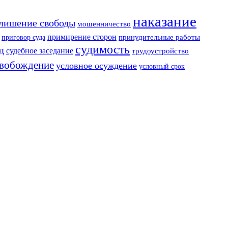
наказание
лишение свободы
мошенничество
примирение сторон
приговор суда
принудительные работы
судимость
д
судебное заседание
трудоустройство
свобождение
условное осуждение
условный срок