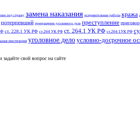
замена наказания
кража
ение под стражу
исправительные работы
преступление
потерпевший
приговор
прекращение уголовного дела
су
ст. 264.1 УК РФ
ст. 228.1 УК РФ
РФ
ст.264 УК РФ
ст.264.1УК РФ
уголовное дело
условно-досрочное о
ьная инспекция
и задайте свой вопрос на сайте