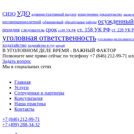
УДО
СИЗО
административный надзор
вещественное доказательство
заключ
осужденный
несовершеннолетний
обвиняемый
обязательные работы
срок
ст. 158 УК РФ
рецидив
следователь
ст. 228 УК 
ст.80 УК РФ
уголовная ответственность
уголовно-исполнител
ходатайство
ходатайство в суд
штраф
В УГОЛОВНОМ ДЕЛЕ ВРЕМЯ - ВАЖНЫЙ ФАКТОР
Позвоните мне прямо сейчас по телефону +7 (846) 212-99-71 ил
Задать вопрос
Мы в социальных сетях
Главная
Услуги
Сотрудники и партнеры
Консультация
Наша практика
Контакты
+7 (846) 212-99-71
+7 (499) 288-34-32