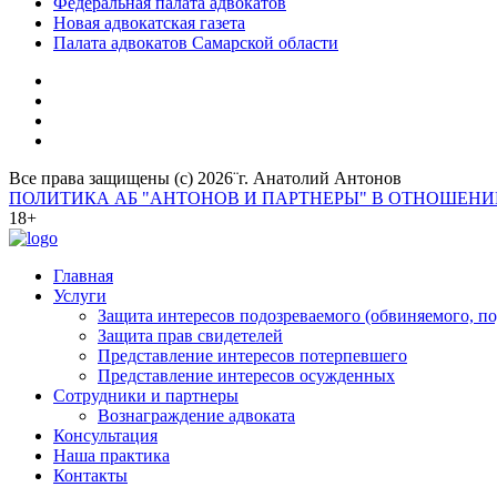
Федеральная палата адвокатов
Новая адвокатская газета
Палата адвокатов Самарской области
Все права защищены (с) 2026¨г. Анатолий Антонов
ПОЛИТИКА АБ "АНТОНОВ И ПАРТНЕРЫ" В ОТНОШЕН
18+
Главная
Услуги
Защита интересов подозреваемого (обвиняемого, п
Защита прав свидетелей
Представление интересов потерпевшего
Представление интересов осужденных
Сотрудники и партнеры
Вознаграждение адвоката
Консультация
Наша практика
Контакты