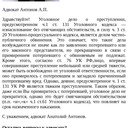
Адвокат Антонов А.П.
Здравствуйте! Уголовное дело о преступлении,
предусмотренном ч.1 ст. 131 Уголовного кодекса —
изнасилование без отягчающих обстоятельств, в силу ч. 3 ст.
20 Уголовно-процессуального кодекса, является делом частно-
публичного обвинения. Это означает, что такие дела
возбуждаются не иначе как по заявлению потерпевшего или
его законного представителя, но прекращению в связи с
примирением потерпевшего с обвиняемым не подлежат.
Кроме этого, согласно ст. 76 УК РФ,лицо, впервые
совершившее преступление небольшой или средней тяжести,
может быть освобождено от уголовной ответственности, если
оно примирилось с потерпевшим и загладило причиненный
потерпевшему вред. Однако, деяние, предусмотренное ч. 1 ст.
131 УК РФ является тяжким преступлением. Таким образом,
даже если Вы примиритесь с потерпевшей, уголовное дело не
прекратится, однако это будет смягчающим обстоятельством
(п.п. «и»,»к» ч.1 ст.61 Уголовного кодекса), что повлияет на
срок назначенного наказания.
С уважением, адвокат Анатолий Антонов.
Остались вопросы к адвокату?