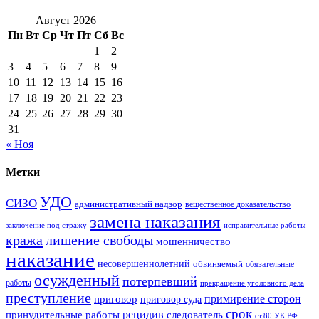
Август 2026
Пн
Вт
Ср
Чт
Пт
Сб
Вс
1
2
3
4
5
6
7
8
9
10
11
12
13
14
15
16
17
18
19
20
21
22
23
24
25
26
27
28
29
30
31
« Ноя
Метки
УДО
СИЗО
административный надзор
вещественное доказательство
замена наказания
заключение под стражу
исправительные работы
кража
лишение свободы
мошенничество
наказание
несовершеннолетний
обвиняемый
обязательные
осужденный
потерпевший
работы
прекращение уголовного дела
преступление
примирение сторон
приговор
приговор суда
срок
рецидив
принудительные работы
следователь
ст.80 УК РФ