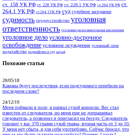
ст.
ст. 158 УК РФ
ст. 228.1 УК РФ
ст. 228 УК РФ
ст.264 УК РФ
суд
264.1 УК РФ
судебное заседание
ст.264.1УК РФ
уголовная
судимость
трудоустройство
ответственность
уголовно-исполнительная инспекция
уголовное дело
условно-досрочное
освобождение
условное осуждение
условный срок
ходатайство
ходатайство в суд
штраф
Похожие статьи
28/05/18
Каковы будут последствия, есои подсудимого перебили на
последнем слове?
24/12/19
Меня поймали в поле, я нарвал сухой конопли. Вес стал
известен от следователя, но меня еще не допрашивал
следователь, а позвонил и пригласил на беседу. Следователь
говорит у вас 370 грамм сухой травы, вторая часть от 3 до 10.
У меня нет сбыта, я для себя употребляю. Сейчас бросил, что
мне за это будет скажите пожалуйста? Почему 2 часть?