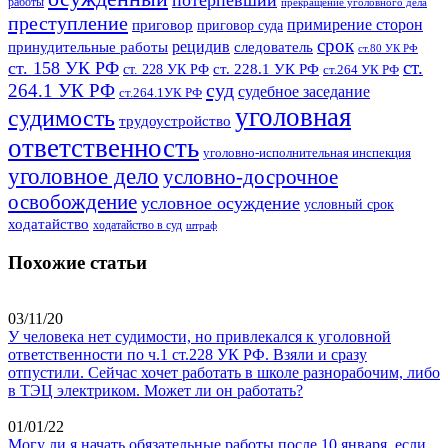
работы
прекращение уголовного дела
преступление
примирение сторон
приговор
приговор суда
срок
рецидив
принудительные работы
следователь
ст.80 УК РФ
ст.
ст. 158 УК РФ
ст. 228.1 УК РФ
ст. 228 УК РФ
ст.264 УК РФ
суд
264.1 УК РФ
судебное заседание
ст.264.1УК РФ
уголовная
судимость
трудоустройство
ответственность
уголовно-исполнительная инспекция
уголовное дело
условно-досрочное
освобождение
условное осуждение
условный срок
ходатайство
ходатайство в суд
штраф
Похожие статьи
03/11/20
У человека нет судимости, но привлекался к уголовной
ответственности по ч.1 ст.228 УК РФ. Взяли и сразу
отпустили. Сейчас хочет работать в школе разнорабочим, либо
в ТЭЦ электриком. Может ли он работать?
01/01/22
Могу ли я начать обязательные работы после 10 января, если