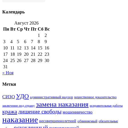
Календарь
Август 2026
Пн
Вт
Ср
Чт
Пт
Сб
Вс
1
2
3
4
5
6
7
8
9
10
11
12
13
14
15
16
17
18
19
20
21
22
23
24
25
26
27
28
29
30
31
« Ноя
Метки
УДО
СИЗО
административный надзор
вещественное доказательство
замена наказания
заключение под стражу
исправительные работы
кража
лишение свободы
мошенничество
наказание
несовершеннолетний
обвиняемый
обязательные
осужденный
потерпевший