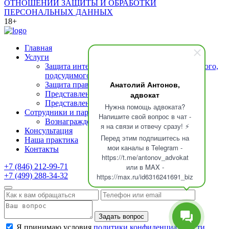
ОТНОШЕНИИ ЗАЩИТЫ И ОБРАБОТКИ
ПЕРСОНАЛЬНЫХ ДАННЫХ
18+
Главная
Услуги
Защита интересов подозреваемого (обвиняемого,
подсудимого)
Анатолий Антонов,
Защита прав свидетелей
Представление интересов потерпевшего
адвокат
Представление интересов осужденных
Нужна помощь адвоката?
Сотрудники и партнеры
Напишите свой вопрос в чат -
Вознаграждение адвоката
я на связи и отвечу сразу! ⚡
Консультация
Перед этим подпишитесь на
Наша практика
мои каналы в Telegram -
Контакты
https://t.me/antonov_advokat
+7 (846) 212-99-71
или в MAX -
+7 (499) 288-34-32
https://max.ru/id6316241691_biz
Задать вопрос
Я принимаю условия
политики конфиденциальности