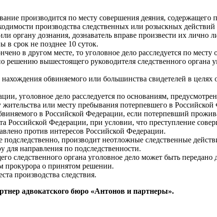
вание производится по месту совершения деяния, содержащего п
ходимости производства следственных или розыскных действий в
или органу дознания, дознаватель вправе произвести их лично 
 в срок не позднее 10 суток.
нчено в другом месте, то уголовное дело расследуется по месту
по решению вышестоящего руководителя следственного органа у
 нахождения обвиняемого или большинства свидетелей в целях 
ции, уголовное дело расследуется по основаниям, предусмотре
сту жительства или месту пребывания потерпевшего в Российско
обвиняемого в Российской Федерации, если потерпевший прожив
ета Российской Федерации, при условии, что преступление сове
авлено против интересов Российской Федерации.
не подследственно, производит неотложные следственные действи
ру для направления по подследственности.
о следственного органа уголовное дело может быть передано д
 прокурора о принятом решении.
ста производства следствия.
ртнер адвокатского бюро «Антонов и партнеры».