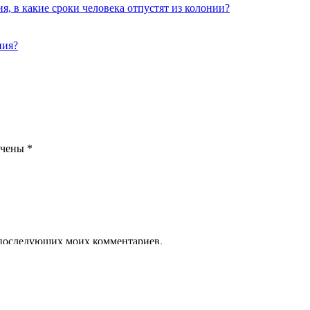
, в какие сроки человека отпустят из колонии?
ния?
ечены
*
ля последующих моих комментариев.
и задайте свой вопрос на сайте