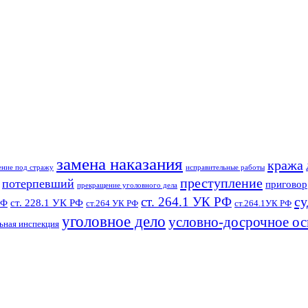
замена наказания
кража
ение под стражу
исправительные работы
преступление
потерпевший
приговор
прекращение уголовного дела
су
ст. 264.1 УК РФ
ст. 228.1 УК РФ
РФ
ст.264 УК РФ
ст.264.1УК РФ
уголовное дело
условно-досрочное о
ьная инспекция