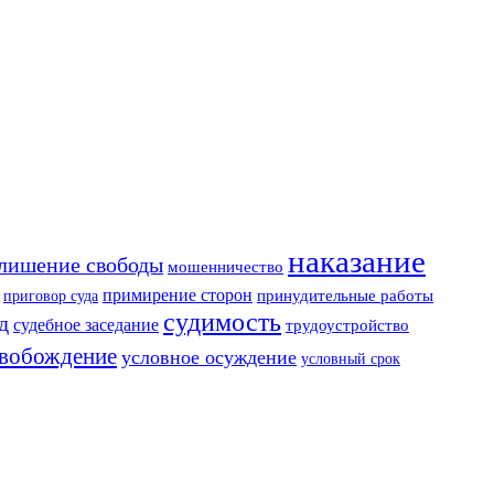
наказание
лишение свободы
мошенничество
примирение сторон
приговор суда
принудительные работы
судимость
д
судебное заседание
трудоустройство
свобождение
условное осуждение
условный срок