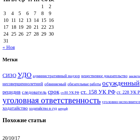
1
2
3
4
5
6
7
8
9
10
11
12
13
14
15
16
17
18
19
20
21
22
23
24
25
26
27
28
29
30
31
« Ноя
Метки
УДО
СИЗО
административный надзор
вещественное доказательство
заключ
осужденный
несовершеннолетний
обвиняемый
обязательные работы
срок
ст. 158 УК РФ
рецидив
следователь
ст. 228 УК 
ст.80 УК РФ
уголовная ответственность
уголовно-исполнител
ходатайство
ходатайство в суд
штраф
Похожие статьи
20/10/17