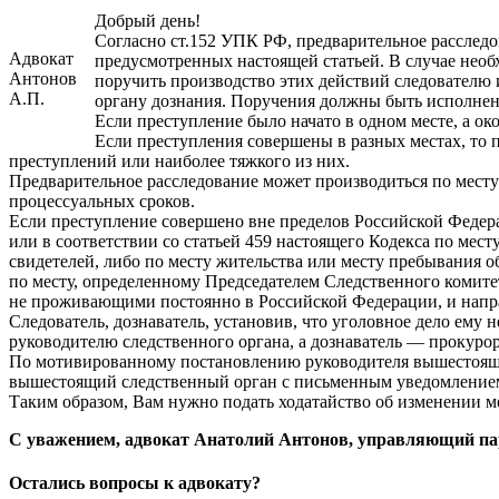
Добрый день!
Согласно ст.152 УПК РФ, предварительное расследо
Адвокат
предусмотренных настоящей статьей. В случае необ
Антонов
поручить производство этих действий следователю 
А.П.
органу дознания. Поручения должны быть исполнены
Если преступление было начато в одном месте, а око
Если преступления совершены в разных местах, то 
преступлений или наиболее тяжкого из них.
Предварительное расследование может производиться по месту
процессуальных сроков.
Если преступление совершено вне пределов Российской Федера
или в соответствии со статьей 459 настоящего Кодекса по ме
свидетелей, либо по месту жительства или месту пребывания 
по месту, определенному Председателем Следственного комит
не проживающими постоянно в Российской Федерации, и напр
Следователь, дознаватель, установив, что уголовное дело ему 
руководителю следственного органа, а дознаватель — прокуро
По мотивированному постановлению руководителя вышестоящег
вышестоящий следственный орган с письменным уведомлением
Таким образом, Вам нужно подать ходатайство об изменении ме
С уважением, адвокат Анатолий Антонов, управляющий па
Остались вопросы к адвокату?