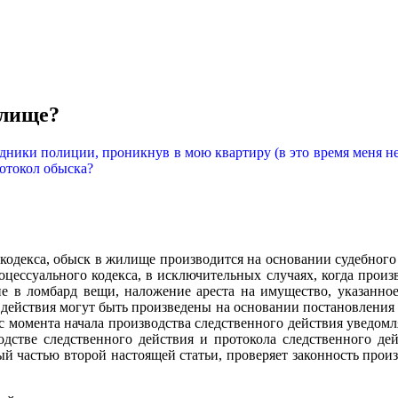
илище?
дники полиции, проникнув в мою квартиру (в это время меня не
ротокол обыска?
о кодекса, обыск в жилище производится на основании судебног
процессуального кодекса, в исключительных случаях, когда про
е в ломбард вещи, наложение ареста на имущество, указанное 
 действия могут быть произведены на основании постановления 
к с момента начала производства следственного действия уведомл
стве следственного действия и протокола следственного дей
ый частью второй настоящей статьи, проверяет законность прои