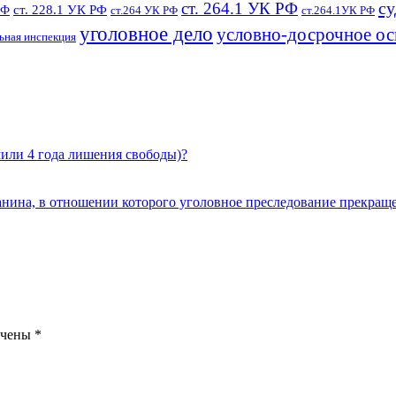
су
ст. 264.1 УК РФ
ст. 228.1 УК РФ
РФ
ст.264 УК РФ
ст.264.1УК РФ
уголовное дело
условно-досрочное о
ьная инспекция
чили 4 года лишения свободы)?
нина, в отношении которого уголовное преследование прекраще
ечены
*