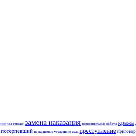
замена наказания
кража
ение под стражу
исправительные работы
преступление
потерпевший
приговор
прекращение уголовного дела