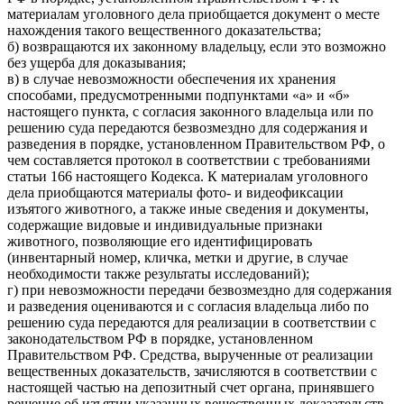
материалам уголовного дела приобщается документ о месте
нахождения такого вещественного доказательства;
б) возвращаются их законному владельцу, если это возможно
без ущерба для доказывания;
в) в случае невозможности обеспечения их хранения
способами, предусмотренными подпунктами «а» и «б»
настоящего пункта, с согласия законного владельца или по
решению суда передаются безвозмездно для содержания и
разведения в порядке, установленном Правительством РФ, о
чем составляется протокол в соответствии с требованиями
статьи 166 настоящего Кодекса. К материалам уголовного
дела приобщаются материалы фото- и видеофиксации
изъятого животного, а также иные сведения и документы,
содержащие видовые и индивидуальные признаки
животного, позволяющие его идентифицировать
(инвентарный номер, кличка, метки и другие, в случае
необходимости также результаты исследований);
г) при невозможности передачи безвозмездно для содержания
и разведения оцениваются и с согласия владельца либо по
решению суда передаются для реализации в соответствии с
законодательством РФ в порядке, установленном
Правительством РФ. Средства, вырученные от реализации
вещественных доказательств, зачисляются в соответствии с
настоящей частью на депозитный счет органа, принявшего
решение об изъятии указанных вещественных доказательств,