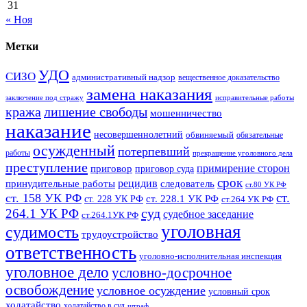
31
« Ноя
Метки
УДО
СИЗО
административный надзор
вещественное доказательство
замена наказания
заключение под стражу
исправительные работы
кража
лишение свободы
мошенничество
наказание
несовершеннолетний
обвиняемый
обязательные
осужденный
потерпевший
работы
прекращение уголовного дела
преступление
примирение сторон
приговор
приговор суда
срок
рецидив
принудительные работы
следователь
ст.80 УК РФ
ст.
ст. 158 УК РФ
ст. 228.1 УК РФ
ст. 228 УК РФ
ст.264 УК РФ
суд
264.1 УК РФ
судебное заседание
ст.264.1УК РФ
уголовная
судимость
трудоустройство
ответственность
уголовно-исполнительная инспекция
уголовное дело
условно-досрочное
освобождение
условное осуждение
условный срок
ходатайство
ходатайство в суд
штраф