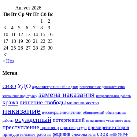
Август 2026
Пн
Вт
Ср
Чт
Пт
Сб
Вс
1
2
3
4
5
6
7
8
9
10
11
12
13
14
15
16
17
18
19
20
21
22
23
24
25
26
27
28
29
30
31
« Ноя
Метки
УДО
СИЗО
административный надзор
вещественное доказательство
замена наказания
заключение под стражу
исправительные работы
кража
лишение свободы
мошенничество
наказание
несовершеннолетний
обвиняемый
обязательные
осужденный
потерпевший
работы
прекращение уголовного дела
преступление
примирение сторон
приговор
приговор суда
срок
рецидив
принудительные работы
следователь
ст.80 УК РФ