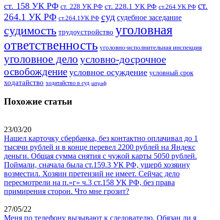
ст.
ст. 158 УК РФ
ст. 228.1 УК РФ
ст. 228 УК РФ
ст.264 УК РФ
суд
264.1 УК РФ
судебное заседание
ст.264.1УК РФ
уголовная
судимость
трудоустройство
ответственность
уголовно-исполнительная инспекция
уголовное дело
условно-досрочное
освобождение
условное осуждение
условный срок
ходатайство
ходатайство в суд
штраф
Похожие статьи
23/03/20
Нашел карточку сбербанка, без контактно оплачивал до 1
тысячи рублей и в конце перевел 2200 рублей на Яндекс
деньги. Общая сумма снятия с чужой карты 5050 рублей.
Поймали, сначала была ст.159.3 УК РФ, ущерб хозяину
возместил. Хозяин претензий не имеет. Сейчас дело
пересмотрели на п.»г» ч.3 ст.158 УК РФ, без права
примирения сторон. Что мне грозит?
27/05/22
Меня по телефону вызывают к следователю. Обязан ли я