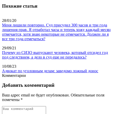
Похожие статьи
28/01/20
Меня лишили повторно. Суд присудил 300 часов и три года
лишения прав. Я отработал часы и теперь хожу каждый месяц
отмечается, хотя знаю некоторые не отмечается. Должен ли я
все три года отмечаться?
29/09/21
Почему из СИЗО выпускают человека, который отсидел год
под следствием, а дело в суд еще не передалось?
10/08/23
Адвокат по уголовным делам: заведомо ложный донос
Комментарии
Добавить комментарий
Ваш адрес email не будет опубликован.
Обязательные поля
помечены
*