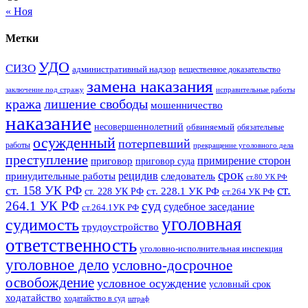
« Ноя
Метки
УДО
СИЗО
административный надзор
вещественное доказательство
замена наказания
заключение под стражу
исправительные работы
кража
лишение свободы
мошенничество
наказание
несовершеннолетний
обвиняемый
обязательные
осужденный
потерпевший
работы
прекращение уголовного дела
преступление
примирение сторон
приговор
приговор суда
срок
рецидив
принудительные работы
следователь
ст.80 УК РФ
ст.
ст. 158 УК РФ
ст. 228.1 УК РФ
ст. 228 УК РФ
ст.264 УК РФ
суд
264.1 УК РФ
судебное заседание
ст.264.1УК РФ
уголовная
судимость
трудоустройство
ответственность
уголовно-исполнительная инспекция
уголовное дело
условно-досрочное
освобождение
условное осуждение
условный срок
ходатайство
ходатайство в суд
штраф