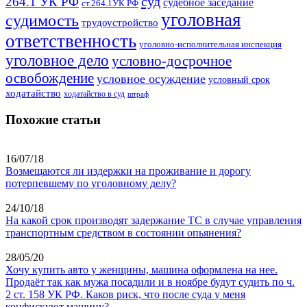
суд
264.1 УК РФ
судебное заседание
ст.264.1УК РФ
уголовная
судимость
трудоустройство
ответственность
уголовно-исполнительная инспекция
уголовное дело
условно-досрочное
освобождение
условное осуждение
условный срок
ходатайство
ходатайство в суд
штраф
Похожие статьи
16/07/18
Возмещаются ли издержки на проживание и дорогу
потерпевшему по уголовному делу?
24/10/18
На какой срок производят задержание ТС в случае управления
транспортным средством в состоянии опьянения?
28/05/20
Хочу купить авто у женщины, машина оформлена на нее.
Продаёт так как мужа посадили и в ноябре будут судить по ч.
2 ст. 158 УК РФ. Каков риск, что после суда у меня
конфискуют машину?