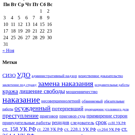
Пн
Вт
Ср
Чт
Пт
Сб
Вс
1
2
3
4
5
6
7
8
9
10
11
12
13
14
15
16
17
18
19
20
21
22
23
24
25
26
27
28
29
30
31
« Ноя
Метки
УДО
СИЗО
административный надзор
вещественное доказательство
замена наказания
заключение под стражу
исправительные работы
кража
лишение свободы
мошенничество
наказание
несовершеннолетний
обвиняемый
обязательные
осужденный
потерпевший
работы
прекращение уголовного дела
преступление
примирение сторон
приговор
приговор суда
срок
рецидив
принудительные работы
следователь
ст.80 УК РФ
ст.
ст. 158 УК РФ
ст. 228.1 УК РФ
ст. 228 УК РФ
ст.264 УК РФ