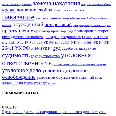
замена наказания
заключение под стражу
исправительные работы
кража
лишение свободы
мошенничество
наказание
несовершеннолетний
обвиняемый
обязательные
осужденный
потерпевший
работы
прекращение уголовного дела
преступление
примирение сторон
приговор
приговор суда
срок
рецидив
принудительные работы
следователь
ст.80 УК РФ
ст.
ст. 158 УК РФ
ст. 228.1 УК РФ
ст. 228 УК РФ
ст.264 УК РФ
суд
264.1 УК РФ
судебное заседание
ст.264.1УК РФ
уголовная
судимость
трудоустройство
ответственность
уголовно-исполнительная инспекция
уголовное дело
условно-досрочное
освобождение
условное осуждение
условный срок
ходатайство
ходатайство в суд
штраф
Похожие статьи
07/02/19
Где производится расследование уголовного дела в случае,