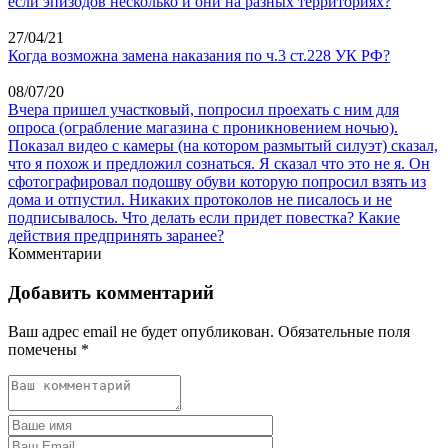
если эпизодов несколько и они на разных территориях?
27/04/21
Когда возможна замена наказания по ч.3 ст.228 УК РФ?
08/07/20
Вчера пришел участковый, попросил проехать с ним для
опроса (ограбление магазина с проникновением ночью).
Показал видео с камеры (на котором размытый силуэт) сказал,
что я похож и предложил сознаться. Я сказал что это не я. Он
сфотографировал подошву обуви которую попросил взять из
дома и отпустил. Никаких протоколов не писалось и не
подписывалось. Что делать если придет повестка? Какие
действия предпринять заранее?
Комментарии
Добавить комментарий
Ваш адрес email не будет опубликован.
Обязательные поля
помечены
*