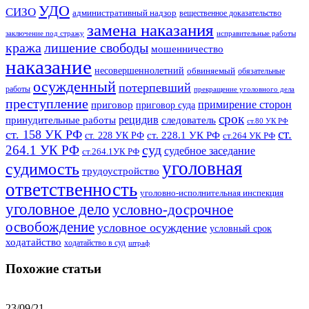
УДО
СИЗО
административный надзор
вещественное доказательство
замена наказания
заключение под стражу
исправительные работы
кража
лишение свободы
мошенничество
наказание
несовершеннолетний
обвиняемый
обязательные
осужденный
потерпевший
работы
прекращение уголовного дела
преступление
примирение сторон
приговор
приговор суда
срок
рецидив
принудительные работы
следователь
ст.80 УК РФ
ст.
ст. 158 УК РФ
ст. 228.1 УК РФ
ст. 228 УК РФ
ст.264 УК РФ
суд
264.1 УК РФ
судебное заседание
ст.264.1УК РФ
уголовная
судимость
трудоустройство
ответственность
уголовно-исполнительная инспекция
уголовное дело
условно-досрочное
освобождение
условное осуждение
условный срок
ходатайство
ходатайство в суд
штраф
Похожие статьи
23/09/21