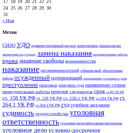
17
18
19
20
21
22
23
24
25
26
27
28
29
30
31
« Ноя
Метки
УДО
СИЗО
административный надзор
вещественное доказательство
замена наказания
заключение под стражу
исправительные работы
кража
лишение свободы
мошенничество
наказание
несовершеннолетний
обвиняемый
обязательные
осужденный
потерпевший
работы
прекращение уголовного дела
преступление
примирение сторон
приговор
приговор суда
срок
рецидив
принудительные работы
следователь
ст.80 УК РФ
ст.
ст. 158 УК РФ
ст. 228.1 УК РФ
ст. 228 УК РФ
ст.264 УК РФ
суд
264.1 УК РФ
судебное заседание
ст.264.1УК РФ
уголовная
судимость
трудоустройство
ответственность
уголовно-исполнительная инспекция
уголовное дело
условно-досрочное