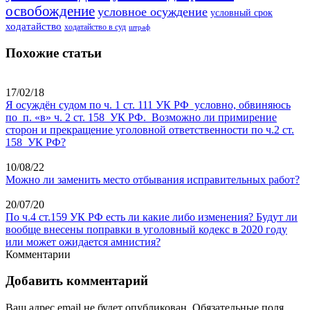
освобождение
условное осуждение
условный срок
ходатайство
ходатайство в суд
штраф
Похожие статьи
17/02/18
Я осуждён судом по ч. 1 ст. 111 УК РФ условно, обвиняюсь
по п. «в» ч. 2 ст. 158 УК РФ. Возможно ли примирение
сторон и прекращение уголовной ответственности по ч.2 ст.
158 УК РФ?
10/08/22
Можно ли заменить место отбывания исправительных работ?
20/07/20
По ч.4 ст.159 УК РФ есть ли какие либо изменения? Будут ли
вообще внесены поправки в уголовный кодекс в 2020 году
или может ожидается амнистия?
Комментарии
Добавить комментарий
Ваш адрес email не будет опубликован.
Обязательные поля