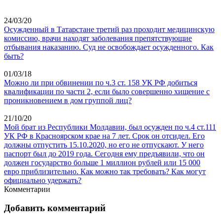
24/03/20
Осужденный в Татарстане третий раз проходит медицинскую
комиссию, врачи находят заболевания препятствующие
отбывания наказанию. Суд не освобождает осужденного. Как
быть?
01/03/18
Можно ли при обвинении по ч.3 ст. 158 УК РФ добиться
квалификации по части 2, если было совершенно хищение с
проникновением в дом группой лиц?
21/10/20
Мой брат из Республики Молдавии, был осужден по ч.4 ст.111
УК РФ в Красноярском крае на 7 лет. Срок он отсидел. Его
должны отпустить 15.10.2020, но его не отпускают. У него
паспорт был до 2019 года. Сегодня ему предъявили, что он
должен государство больше 1 миллион рублей или 15 000
евро приблизительно. Как можно так требовать? Как могут
официально удержать?
Комментарии
Добавить комментарий