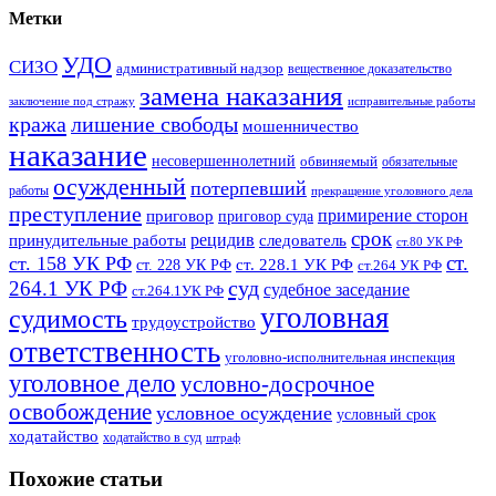
Метки
УДО
СИЗО
административный надзор
вещественное доказательство
замена наказания
заключение под стражу
исправительные работы
кража
лишение свободы
мошенничество
наказание
несовершеннолетний
обвиняемый
обязательные
осужденный
потерпевший
работы
прекращение уголовного дела
преступление
примирение сторон
приговор
приговор суда
срок
рецидив
принудительные работы
следователь
ст.80 УК РФ
ст.
ст. 158 УК РФ
ст. 228.1 УК РФ
ст. 228 УК РФ
ст.264 УК РФ
суд
264.1 УК РФ
судебное заседание
ст.264.1УК РФ
уголовная
судимость
трудоустройство
ответственность
уголовно-исполнительная инспекция
уголовное дело
условно-досрочное
освобождение
условное осуждение
условный срок
ходатайство
ходатайство в суд
штраф
Похожие статьи