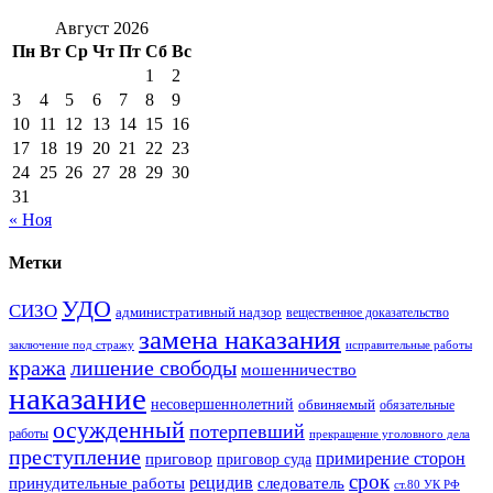
Август 2026
Пн
Вт
Ср
Чт
Пт
Сб
Вс
1
2
3
4
5
6
7
8
9
10
11
12
13
14
15
16
17
18
19
20
21
22
23
24
25
26
27
28
29
30
31
« Ноя
Метки
УДО
СИЗО
административный надзор
вещественное доказательство
замена наказания
заключение под стражу
исправительные работы
кража
лишение свободы
мошенничество
наказание
несовершеннолетний
обвиняемый
обязательные
осужденный
потерпевший
работы
прекращение уголовного дела
преступление
примирение сторон
приговор
приговор суда
срок
рецидив
принудительные работы
следователь
ст.80 УК РФ