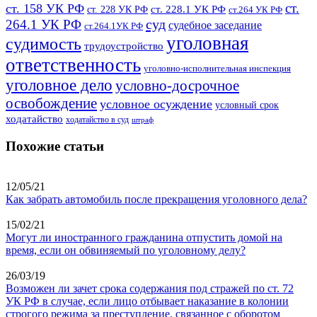
ст.
ст. 158 УК РФ
ст. 228.1 УК РФ
ст. 228 УК РФ
ст.264 УК РФ
суд
264.1 УК РФ
судебное заседание
ст.264.1УК РФ
уголовная
судимость
трудоустройство
ответственность
уголовно-исполнительная инспекция
уголовное дело
условно-досрочное
освобождение
условное осуждение
условный срок
ходатайство
ходатайство в суд
штраф
Похожие статьи
12/05/21
Как забрать автомобиль после прекращения уголовного дела?
15/02/21
Могут ли иностранного гражданина отпустить домой на
время, если он обвиняемый по уголовному делу?
26/03/19
Возможен ли зачет срока содержания под стражей по ст. 72
УК РФ в случае, если лицо отбывает наказание в колонии
строгого режима за преступление, связанное с оборотом