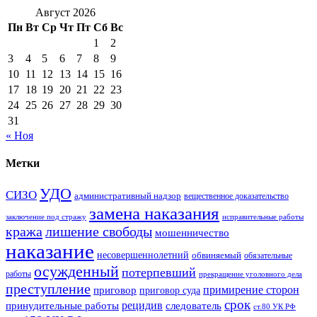
Август 2026
Пн
Вт
Ср
Чт
Пт
Сб
Вс
1
2
3
4
5
6
7
8
9
10
11
12
13
14
15
16
17
18
19
20
21
22
23
24
25
26
27
28
29
30
31
« Ноя
Метки
УДО
СИЗО
административный надзор
вещественное доказательство
замена наказания
заключение под стражу
исправительные работы
кража
лишение свободы
мошенничество
наказание
несовершеннолетний
обвиняемый
обязательные
осужденный
потерпевший
работы
прекращение уголовного дела
преступление
примирение сторон
приговор
приговор суда
срок
рецидив
принудительные работы
следователь
ст.80 УК РФ