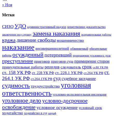
« Ноя
Метки
УДО
СИЗО
административный надзор
вещественное доказательство
замена наказания
заключение под стражу
исправительные работы
кража
лишение свободы
мошенничество
наказание
несовершеннолетний
обвиняемый
обязательные
осужденный
потерпевший
работы
прекращение уголовного дела
преступление
примирение сторон
приговор
приговор суда
срок
рецидив
принудительные работы
следователь
ст.80 УК РФ
ст.
ст. 158 УК РФ
ст. 228.1 УК РФ
ст. 228 УК РФ
ст.264 УК РФ
суд
264.1 УК РФ
судебное заседание
ст.264.1УК РФ
уголовная
судимость
трудоустройство
ответственность
уголовно-исполнительная инспекция
уголовное дело
условно-досрочное
освобождение
условное осуждение
условный срок
ходатайство
ходатайство в суд
штраф