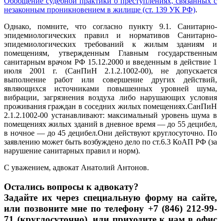
Обобщение судебной практики о преступлениях, связанных с
незаконным проникновением в жилище (ст. 139 УК РФ)
.
Однако, помните, что согласно пункту 9.1. Санитарно-
эпидемиологических правил и нормативов Санитарно-
эпидемиологических требований к жилым зданиям и
помещениям, утвержденным Главным государственным
санитарным врачом РФ 15.12.2000 и введенным в действие 1
июля 2001 г. (СанПиН 2.1.2.1002-00), не допускается
выполнение работ или совершение других действий,
являющихся источниками повышенных уровней шума,
вибрации, загрязнения воздуха либо нарушающих условия
проживания граждан в соседних жилых помещениях.СанПиН
2.1.2.1002-00 устанавливают: максимальный уровень шума в
помещениях жилых зданий в дневное время — до 55 децибел,
в ночное — до 45 децибел.Они действуют круглосуточно. По
заявлению может быть возбуждено дело по ст.6.3 КоАП РФ (за
нарушение санитарных правил и норм).
С уважением, адвокат Анатолий Антонов.
Остались вопросы к адвокату?
Задайте их через специальную форму на сайте,
или позвоните мне по телефону +7 (846) 212-99-
71 (круглосуточно), или приходите к нам в офис