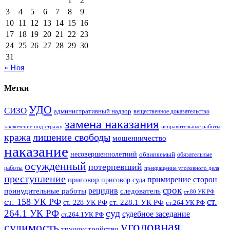
1
2
3
4
5
6
7
8
9
10
11
12
13
14
15
16
17
18
19
20
21
22
23
24
25
26
27
28
29
30
31
« Ноя
Метки
УДО
СИЗО
административный надзор
вещественное доказательство
замена наказания
заключение под стражу
исправительные работы
кража
лишение свободы
мошенничество
наказание
несовершеннолетний
обвиняемый
обязательные
осужденный
потерпевший
работы
прекращение уголовного дела
преступление
примирение сторон
приговор
приговор суда
срок
рецидив
принудительные работы
следователь
ст.80 УК РФ
ст.
ст. 158 УК РФ
ст. 228.1 УК РФ
ст. 228 УК РФ
ст.264 УК РФ
суд
264.1 УК РФ
судебное заседание
ст.264.1УК РФ
уголовная
судимость
трудоустройство