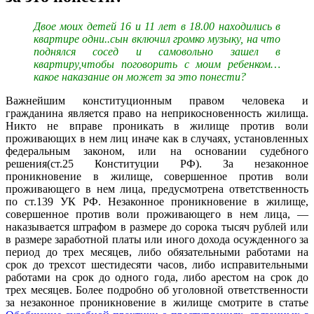
Двое моих детей 16 и 11 лет в 18.00 находились в
квартире одни..сын включил громко музыку, на что
поднялся сосед и самовольно зашел в
квартиру,чтобы поговорить с моим ребенком…
какое наказание он может за это понести?
Важнейшим конституционным правом человека и
гражданина является право на неприкосновенность жилища.
Никто не вправе проникать в жилище против воли
проживающих в нем лиц иначе как в случаях, установленных
федеральным законом, или на основании судебного
решения(ст.25 Конституции РФ). За незаконное
проникновение в жилище, совершенное против воли
проживающего в нем лица, предусмотрена ответственность
по ст.139 УК РФ. Незаконное проникновение в жилище,
совершенное против воли проживающего в нем лица, —
наказывается штрафом в размере до сорока тысяч рублей или
в размере заработной платы или иного дохода осужденного за
период до трех месяцев, либо обязательными работами на
срок до трехсот шестидесяти часов, либо исправительными
работами на срок до одного года, либо арестом на срок до
трех месяцев. Более подробно об уголовной ответственности
за незаконное проникновение в жилище смотрите в статье