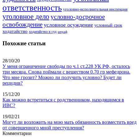
ответственность
уголовно-исполнительная инспекция
уголовное дело
условно-досрочное
освобождение
условное осуждение
условный срок
ходатайство
ходатайство в суд
штраф
Похожие статьи
28/10/20
У меня ограничение свободы по ч.1 ст.228 УК РФ, осталось
три месяца. Снова поймали с веществом 0.70 гр мефедрона.
Что мне грозит? Можно ли получить условно? Будет ли
рецидив?
15/12/20
Как можно встретиться с родственником, находящимся в
ИВС?
19/02/21
Могут ли возложить на мою мать обязанность возместить вред
от совершенного мной преступления?
Комментарии