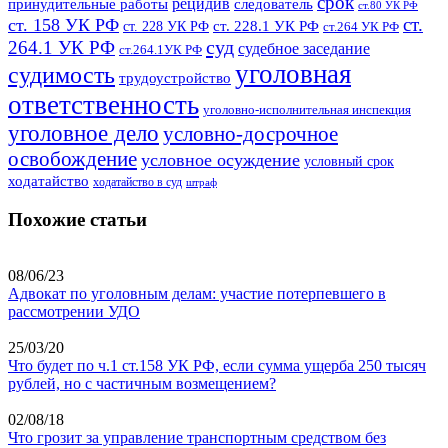
срок
рецидив
принудительные работы
следователь
ст.80 УК РФ
ст.
ст. 158 УК РФ
ст. 228.1 УК РФ
ст. 228 УК РФ
ст.264 УК РФ
суд
264.1 УК РФ
судебное заседание
ст.264.1УК РФ
уголовная
судимость
трудоустройство
ответственность
уголовно-исполнительная инспекция
уголовное дело
условно-досрочное
освобождение
условное осуждение
условный срок
ходатайство
ходатайство в суд
штраф
Похожие статьи
08/06/23
Адвокат по уголовным делам: участие потерпевшего в
рассмотрении УДО
25/03/20
Что будет по ч.1 ст.158 УК РФ, если сумма ущерба 250 тысяч
рублей, но с частичным возмещением?
02/08/18
Что грозит за управление транспортным средством без