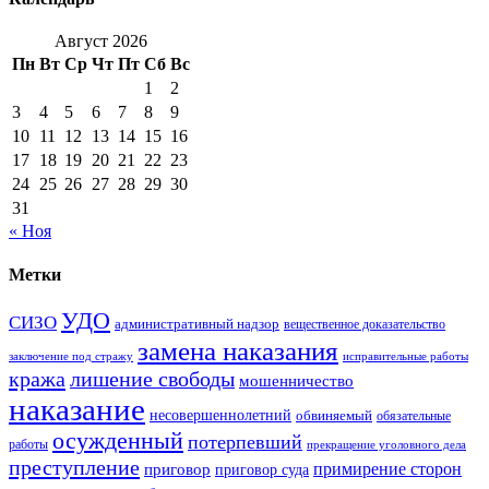
Август 2026
Пн
Вт
Ср
Чт
Пт
Сб
Вс
1
2
3
4
5
6
7
8
9
10
11
12
13
14
15
16
17
18
19
20
21
22
23
24
25
26
27
28
29
30
31
« Ноя
Метки
УДО
СИЗО
административный надзор
вещественное доказательство
замена наказания
заключение под стражу
исправительные работы
кража
лишение свободы
мошенничество
наказание
несовершеннолетний
обвиняемый
обязательные
осужденный
потерпевший
работы
прекращение уголовного дела
преступление
примирение сторон
приговор
приговор суда