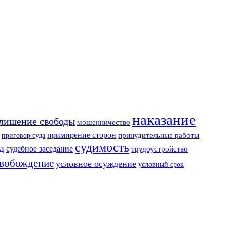
наказание
лишение свободы
мошенничество
примирение сторон
приговор суда
принудительные работы
судимость
д
судебное заседание
трудоустройство
свобождение
условное осуждение
условный срок