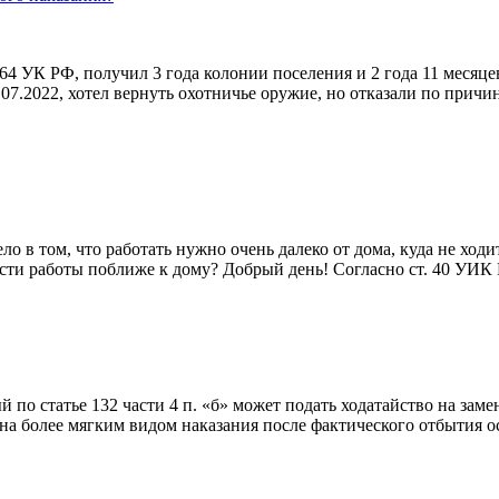
264 УК РФ, получил 3 года колонии поселения и 2 года 11 меся
1.07.2022, хотел вернуть охотничье оружие, но отказали по прич
ло в том, что работать нужно очень далеко от дома, куда не ходи
нести работы поближе к дому? Добрый день! Согласно ст. 40 УИ
й по статье 132 части 4 п. «б» может подать ходатайство на за
енена более мягким видом наказания после фактического отбыти