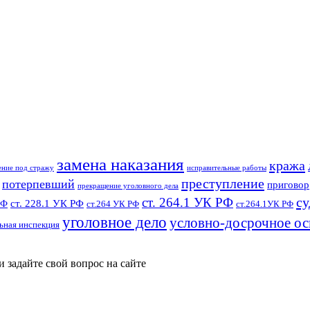
замена наказания
кража
ение под стражу
исправительные работы
преступление
потерпевший
приговор
прекращение уголовного дела
су
ст. 264.1 УК РФ
ст. 228.1 УК РФ
РФ
ст.264 УК РФ
ст.264.1УК РФ
уголовное дело
условно-досрочное о
ьная инспекция
и задайте свой вопрос на сайте