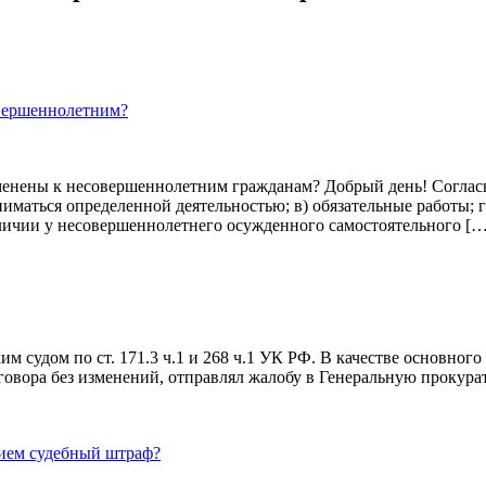
овершеннолетним?
менены к несовершеннолетним гражданам? Добрый день! Согласн
ниматься определенной деятельностью; в) обязательные работы; 
личии у несовершеннолетнего осужденного самостоятельного […
им судом по ст. 171.3 ч.1 и 268 ч.1 УК РФ. В качестве основног
вора без изменений, отправлял жалобу в Генеральную прокурату
нием судебный штраф?