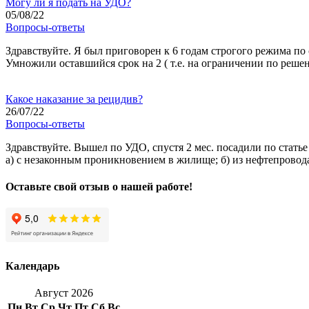
Могу ли я подать на УДО?
05/08/22
Вопросы-ответы
Здравствуйте. Я был приговорен к 6 годам строгого режима по ст
Умножили оставшийся срок на 2 ( т.е. на ограничении по решен
Какое наказание за рецидив?
26/07/22
Вопросы-ответы
Здравствуйте. Вышел по УДО, спустя 2 мес. посадили по статье 
а) с незаконным проникновением в жилище; б) из нефтепровода,
Оставьте свой отзыв о нашей работе!
Календарь
Август 2026
Пн
Вт
Ср
Чт
Пт
Сб
Вс