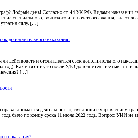
раф? Добрый день! Согласно ст. 44 УК РФ, Видами наказаний яв
ение специального, воинского или почетного звания, классного 
утратил силу. […]
срок дополнительного наказания?
ся ли действовать и отсчитываться срок дополнительного наказан
 год). Как известно, то после УДО дополнительное наказание на
значения? […]
ьности
м права заниматься деятельностью, связанной с управлением тр
и года было по концу срока 11 июля 2022 года. Вопрос: УИИ не в
ого наказания?