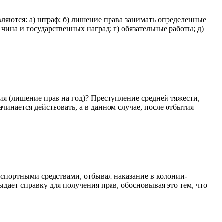
ляются: а) штраф; б) лишение права занимать определенные
чина и государственных наград; г) обязательные работы; д)
ия (лишение прав на год)? Преступление средней тяжести,
чинается действовать, а в данном случае, после отбытия
анспортными средствами, отбывал наказание в колонии-
ыдает справку для получения прав, обосновывая это тем, что