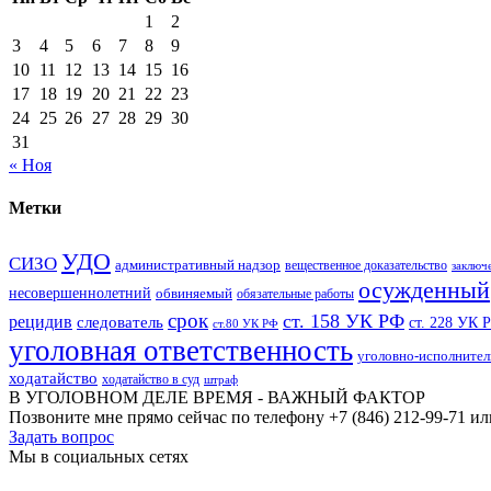
1
2
3
4
5
6
7
8
9
10
11
12
13
14
15
16
17
18
19
20
21
22
23
24
25
26
27
28
29
30
31
« Ноя
Метки
УДО
СИЗО
административный надзор
вещественное доказательство
заключ
осужденный
несовершеннолетний
обвиняемый
обязательные работы
срок
ст. 158 УК РФ
рецидив
следователь
ст. 228 УК 
ст.80 УК РФ
уголовная ответственность
уголовно-исполнител
ходатайство
ходатайство в суд
штраф
В УГОЛОВНОМ ДЕЛЕ ВРЕМЯ - ВАЖНЫЙ ФАКТОР
Позвоните мне прямо сейчас по телефону +7 (846) 212-99-71 ил
Задать вопрос
Мы в социальных сетях