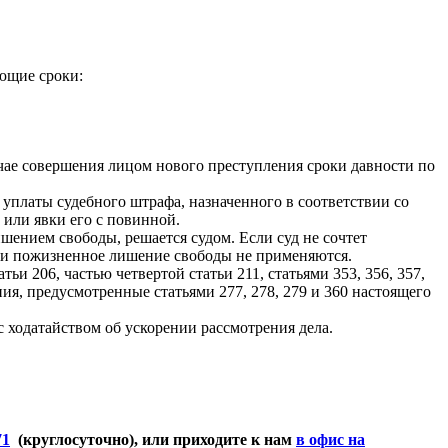
ующие сроки:
учае совершения лицом нового преступления сроки давности по
 уплаты судебного штрафа, назначенного в соответствии со
 или явки его с повинной.
ением свободы, решается судом. Если суд не сочтет
нь и пожизненное лишение свободы не применяются.
ьи 206, частью четвертой статьи 211, статьями 353, 356, 357,
я, предусмотренные статьями 277, 278, 279 и 360 настоящего
 ходатайством об ускорении рассмотрения дела.
71
(круглосуточно), или приходите к нам
в офис на