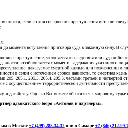
ственности, если со дня совершения преступления истекли след
;
я.
и до момента вступления приговора суда в законную силу. В сл
шившее преступление, уклоняется от следствия или суда либо от
в давности возобновляется с момента задержания указанного лица
реступление, наказуемое смертной казнью или пожизненным лиш
нности в связи с истечением сроков давности, то смертная каз
05, 205.1, 205.3, 205.4, 205.5, частями третьей и четвертой стат
е с осуществлением террористической деятельности преступлени
у ходатайству. Однако Вы можете обратиться к мировому судье с
ртнер адвокатского бюро «Антонов и партнеры».
онам в Москве
+7 (499) 288-34-32
или в Самаре
+7 (846) 212-99-