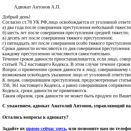
Адвокат Антонов А.П.
Добрый день!
Согласно ст.78 УК РФ,лицо освобождается от уголовной ответ
а) два года после совершения преступления небольшой тяжести
б) шесть лет после совершения преступления средней тяжести;
в) десять лет после совершения тяжкого преступления;
г) пятнадцать лет после совершения особо тяжкого преступлени
Сроки давности исчисляются со дня совершения преступления 
каждому преступлению исчисляются самостоятельно.
Течение сроков давности приостанавливается, если лицо, совер
статьей 76.2 настоящего Кодекса. В этом случае течение сроко
Вопрос о применении сроков давности к лицу, совершившему п
возможным освободить указанное лицо от уголовной ответстве
К лицам, совершившим преступления, предусмотренные статьями 2
358, 361 настоящего Кодекса, а равно совершившим сопряженны
Кодекса, сроки давности не применяются.
Таким образом, срок давности не может быть продлен по Вашем
С уважением, адвокат Анатолий Антонов, управляющий па
Остались вопросы к адвокату?
Задайте их
прямо сейчас здесь
, или позвоните нам по телеф