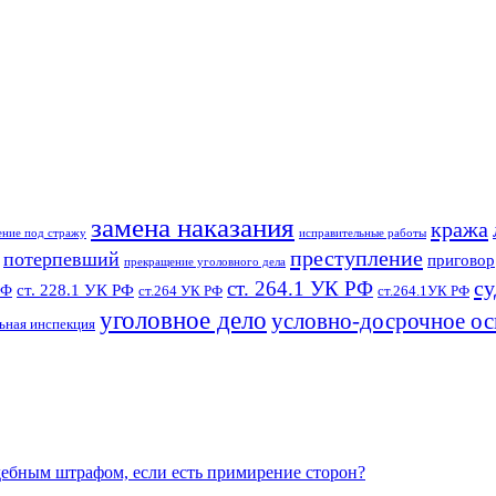
замена наказания
кража
ение под стражу
исправительные работы
преступление
потерпевший
приговор
прекращение уголовного дела
су
ст. 264.1 УК РФ
ст. 228.1 УК РФ
РФ
ст.264 УК РФ
ст.264.1УК РФ
уголовное дело
условно-досрочное о
ьная инспекция
удебным штрафом, если есть примирение сторон?