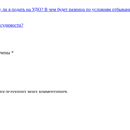
 ли я подать на УДО? В чем будет разница по условиям отбыван
 судимости?
ечены
*
ля последующих моих комментариев.
и задайте свой вопрос на сайте