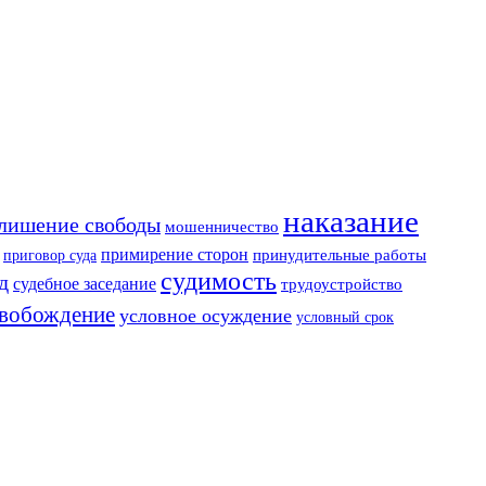
наказание
лишение свободы
мошенничество
примирение сторон
приговор суда
принудительные работы
судимость
д
судебное заседание
трудоустройство
свобождение
условное осуждение
условный срок