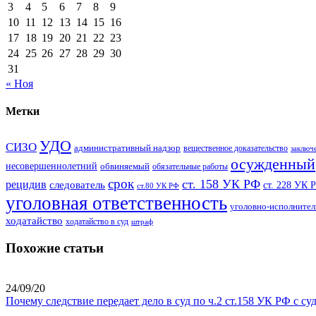
3
4
5
6
7
8
9
10
11
12
13
14
15
16
17
18
19
20
21
22
23
24
25
26
27
28
29
30
31
« Ноя
Метки
УДО
СИЗО
административный надзор
вещественное доказательство
заключ
осужденный
несовершеннолетний
обвиняемый
обязательные работы
срок
ст. 158 УК РФ
рецидив
следователь
ст. 228 УК 
ст.80 УК РФ
уголовная ответственность
уголовно-исполнител
ходатайство
ходатайство в суд
штраф
Похожие статьи
24/09/20
Почему следствие передает дело в суд по ч.2 ст.158 УК РФ с с