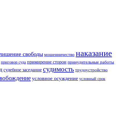
наказание
лишение свободы
мошенничество
примирение сторон
приговор суда
принудительные работы
судимость
д
судебное заседание
трудоустройство
свобождение
условное осуждение
условный срок