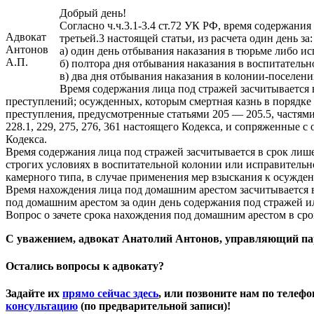
Добрый день!
Согласно ч.ч.3.1-3.4 ст.72 УК РФ, время содержани
Адвокат
третьей.3 настоящей статьи, из расчета один день за:
Антонов
а) один день отбывания наказания в тюрьме либо и
А.П.
б) полтора дня отбывания наказания в воспитатель
в) два дня отбывания наказания в колонии-поселени
Время содержания лица под стражей засчитывается 
преступлений; осужденных, которым смертная казнь в порядк
преступления, предусмотренные статьями 205 — 205.5, частями т
228.1, 229, 275, 276, 361 настоящего Кодекса, и сопряженные
Кодекса.
Время содержания лица под стражей засчитывается в срок лиш
строгих условиях в воспитательной колонии или исправитель
камерного типа, в случае применения мер взыскания к осужде
Время нахождения лица под домашним арестом засчитывается в 
под домашним арестом за один день содержания под стражей 
Вопрос о зачете срока нахождения под домашним арестом в сро
С уважением, адвокат Анатолий Антонов, управляющий па
Остались вопросы к адвокату?
Задайте их
прямо сейчас здесь
, или позвоните нам по телеф
консультацию
(по предварительной записи)!