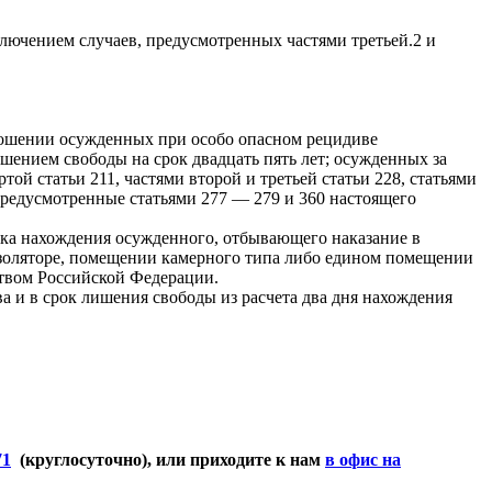
сключением случаев, предусмотренных частями третьей.2 и
тношении осужденных при особо опасном рецидиве
ением свободы на срок двадцать пять лет; осужденных за
той статьи 211, частями второй и третьей статьи 228, статьями
 предусмотренные статьями 277 — 279 и 360 настоящего
рока нахождения осужденного, отбывающего наказание в
золяторе, помещении камерного типа либо едином помещении
ством Российской Федерации.
а и в срок лишения свободы из расчета два дня нахождения
71
(круглосуточно), или приходите к нам
в офис на