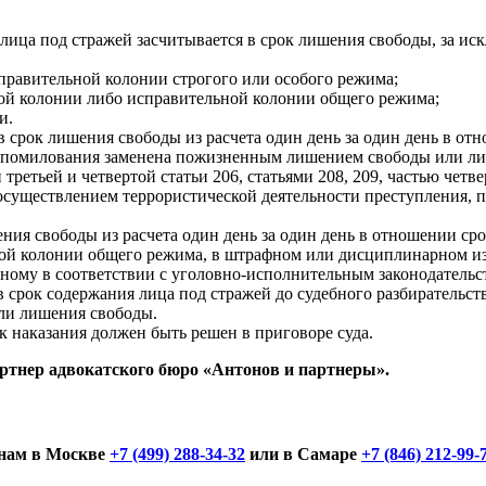
я лица под стражей засчитывается в срок лишения свободы, за и
справительной колонии строгого или особого режима;
ной колонии либо исправительной колонии общего режима;
и.
в срок лишения свободы из расчета один день за один день в о
е помилования заменена пожизненным лишением свободы или лиш
ретьей и четвертой статьи 206, статьями 208, 209, частью четвер
 с осуществлением террористической деятельности преступления,
ения свободы из расчета один день за один день в отношении с
ной колонии общего режима, в штрафном или дисциплинарном и
нному в соответствии с уголовно-исполнительным законодатель
срок содержания лица под стражей до судебного разбирательств
или лишения свободы.
к наказания должен быть решен в приговоре суда.
ртнер адвокатского бюро «Антонов и партнеры».
онам в Москве
+7 (499) 288-34-32
или в Самаре
+7 (846) 212-99-