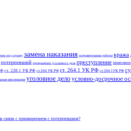
замена наказания
кража
ение под стражу
исправительные работы
преступление
потерпевший
приговор
прекращение уголовного дела
су
ст. 264.1 УК РФ
ст. 228.1 УК РФ
РФ
ст.264 УК РФ
ст.264.1УК РФ
уголовное дело
условно-досрочное о
ьная инспекция
 в связи с примирением с потерпевшим?