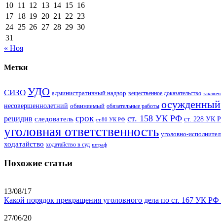
10
11
12
13
14
15
16
17
18
19
20
21
22
23
24
25
26
27
28
29
30
31
« Ноя
Метки
УДО
СИЗО
административный надзор
вещественное доказательство
заключ
осужденный
несовершеннолетний
обвиняемый
обязательные работы
срок
ст. 158 УК РФ
рецидив
следователь
ст. 228 УК 
ст.80 УК РФ
уголовная ответственность
уголовно-исполнител
ходатайство
ходатайство в суд
штраф
Похожие статьи
13/08/17
Какой порядок прекращения уголовного дела по ст. 167 УК РФ
27/06/20