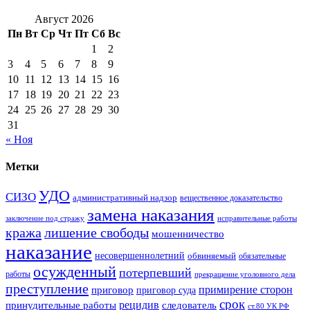
Август 2026
Пн
Вт
Ср
Чт
Пт
Сб
Вс
1
2
3
4
5
6
7
8
9
10
11
12
13
14
15
16
17
18
19
20
21
22
23
24
25
26
27
28
29
30
31
« Ноя
Метки
УДО
СИЗО
административный надзор
вещественное доказательство
замена наказания
заключение под стражу
исправительные работы
кража
лишение свободы
мошенничество
наказание
несовершеннолетний
обвиняемый
обязательные
осужденный
потерпевший
работы
прекращение уголовного дела
преступление
примирение сторон
приговор
приговор суда
срок
рецидив
принудительные работы
следователь
ст.80 УК РФ