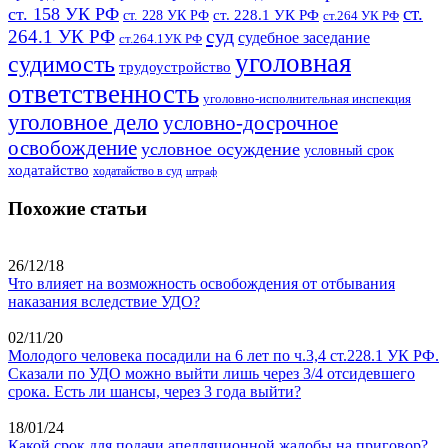
ст.
ст. 158 УК РФ
ст. 228.1 УК РФ
ст. 228 УК РФ
ст.264 УК РФ
суд
264.1 УК РФ
судебное заседание
ст.264.1УК РФ
уголовная
судимость
трудоустройство
ответственность
уголовно-исполнительная инспекция
уголовное дело
условно-досрочное
освобождение
условное осуждение
условный срок
ходатайство
ходатайство в суд
штраф
Похожие статьи
26/12/18
Что влияет на возможность освобождения от отбывания
наказания вследствие УДО?
02/11/20
Молодого человека посадили на 6 лет по ч.3,4 ст.228.1 УК РФ.
Сказали по УДО можно выйти лишь через 3/4 отсидевшего
срока. Есть ли шансы, через 3 года выйти?
18/01/24
Какой срок для подачи апелляционной жалобы на приговор?