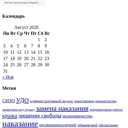
Календарь
Август 2026
Пн
Вт
Ср
Чт
Пт
Сб
Вс
1
2
3
4
5
6
7
8
9
10
11
12
13
14
15
16
17
18
19
20
21
22
23
24
25
26
27
28
29
30
31
« Ноя
Метки
УДО
СИЗО
административный надзор
вещественное доказательство
замена наказания
заключение под стражу
исправительные работы
кража
лишение свободы
мошенничество
наказание
несовершеннолетний
обвиняемый
обязательные