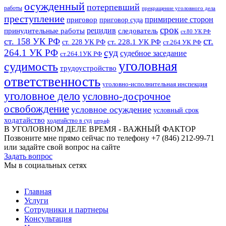
осужденный
потерпевший
работы
прекращение уголовного дела
преступление
примирение сторон
приговор
приговор суда
срок
рецидив
принудительные работы
следователь
ст.80 УК РФ
ст.
ст. 158 УК РФ
ст. 228.1 УК РФ
ст. 228 УК РФ
ст.264 УК РФ
суд
264.1 УК РФ
судебное заседание
ст.264.1УК РФ
уголовная
судимость
трудоустройство
ответственность
уголовно-исполнительная инспекция
уголовное дело
условно-досрочное
освобождение
условное осуждение
условный срок
ходатайство
ходатайство в суд
штраф
В УГОЛОВНОМ ДЕЛЕ ВРЕМЯ - ВАЖНЫЙ ФАКТОР
Позвоните мне прямо сейчас по телефону +7 (846) 212-99-71
или задайте свой вопрос на сайте
Задать вопрос
Мы в социальных сетях
Главная
Услуги
Сотрудники и партнеры
Консультация