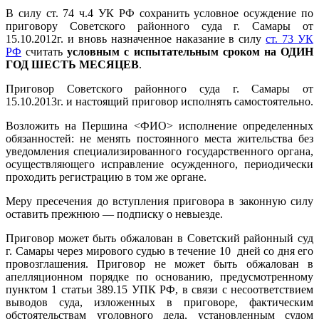
В силу ст. 74 ч.4 УК РФ сохранить условное осуждение по
приговору Советского районного суда г. Самары от
15.10.2012г. и вновь назначенное наказание в силу
ст. 73 УК
РФ
считать
условным с испытательным сроком на ОДИН
ГОД ШЕСТЬ МЕСЯЦЕВ
.
Приговор Советского районного суда г. Самары от
15.10.2013г. и настоящий приговор исполнять самостоятельно.
Возложить на Першина <ФИО> исполнение определенных
обязанностей: не менять постоянного места жительства без
уведомления специализированного государственного органа,
осуществляющего исправление осужденного, периодически
проходить регистрацию в том же органе.
Меру пресечения до вступления приговора в законную силу
оставить прежнюю — подписку о невыезде.
Приговор может быть обжалован в Советский районный суд
г. Самары через мирового судью в течение 10 дней со дня его
провозглашения. Приговор не может быть обжалован в
апелляционном порядке по основанию, предусмотренному
пунктом 1 статьи 389.15 УПК РФ, в связи с несоответствием
выводов суда, изложенных в приговоре, фактическим
обстоятельствам уголовного дела, установленным судом