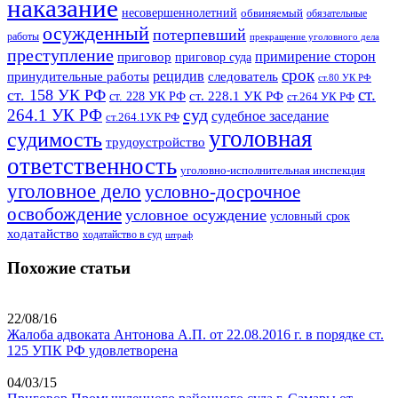
наказание
несовершеннолетний
обвиняемый
обязательные
осужденный
потерпевший
работы
прекращение уголовного дела
преступление
примирение сторон
приговор
приговор суда
срок
рецидив
принудительные работы
следователь
ст.80 УК РФ
ст.
ст. 158 УК РФ
ст. 228.1 УК РФ
ст. 228 УК РФ
ст.264 УК РФ
суд
264.1 УК РФ
судебное заседание
ст.264.1УК РФ
уголовная
судимость
трудоустройство
ответственность
уголовно-исполнительная инспекция
уголовное дело
условно-досрочное
освобождение
условное осуждение
условный срок
ходатайство
ходатайство в суд
штраф
Похожие статьи
22/08/16
Жалоба адвоката Антонова А.П. от 22.08.2016 г. в порядке ст.
125 УПК РФ удовлетворена
04/03/15