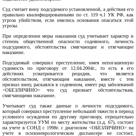
Суд считает вину подсудимого установленной, а действия его
правильно квалифицированными по ст. 119 ч.1 УК РФ, как
угроза убийством, если имелись основания опасаться этой
угрозы.
При определении меры наказания суд учитывает характер и
степень общественной опасности содеянного, личность
подсудимого, обстоятельства смягчающие и отягчающие
наказание.
Подсудимый совершил преступление, имея непогашенную
судимость по приговору от 12.04.2004г., то есть в его
действиях усматривается рецидив, что является
обстоятельством, отягчающим наказание, вместе с тем
признал вину, раскаялся в содеянном, имеет ряд заболеваний
<ОБЕЗЛИЧИНО> что суд признает обстоятельствам,
смягчающими наказание.
Учитывает суд также данные о личности подсудимого,
который совершил преступление небольшой тяжести в период
условного осуждения по другому приговору, отрицательно
характеризуется УУМ по месту жительства (л.д. 67), состоит
на учете в СОНД с 1998г. с диагнозом <ОБЕЗЛИЧИНО> на
учете в психоневрологическом диспансере не состоит,