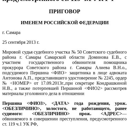
ПРИГОВОР
ИМЕНЕМ РОССИЙСКОЙ ФЕДЕРАЦИИ
г. Самара
25 сентября 2013 г.
Мировой судья судебного участка № 50 Советского судебного
района г. Самары Самарской области Доминова Е.В., с
участием государственного обвинителя помощника
прокурора Советского района г. Самары Алиева В.Н.о.,
подсудимого Першина <ФИО> защитника в лице адвоката
Антонова А.П., представившего удостоверение № 2245, ордер
№ <НОМЕР> от 17.09.2013г.,при секретаре Кондрашкиной
Н.В., а также потерпевшей Першиной <ФИО2> рассмотрев
материалы уголовного дела в отношении
Першина <ФИО3>, <ДАТА> года рождения, урож.
<ОБЕЗЛИЧИНО>, холостого, не работающего, ранее
судимого: <ОБЕЗЛИЧИНО> прож. <АДРЕС>
—
обвиняемого в совершении преступления, предусмотренного
ст. 119 ч.1 УК РФ,