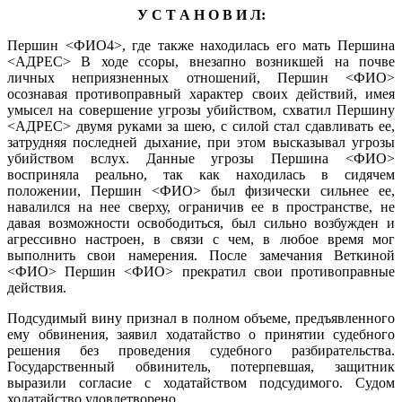
У С Т А Н О В И Л:
Першин <ФИО4>, где также находилась его мать Першина
<АДРЕС> В ходе ссоры, внезапно возникшей на почве
личных неприязненных отношений, Першин <ФИО>
осознавая противоправный характер своих действий, имея
умысел на совершение угрозы убийством, схватил Першину
<АДРЕС> двумя руками за шею, с силой стал сдавливать ее,
затрудняя последней дыхание, при этом высказывал угрозы
убийством вслух. Данные угрозы Першина <ФИО>
восприняла реально, так как находилась в сидячем
положении, Першин <ФИО> был физически сильнее ее,
навалился на нее сверху, ограничив ее в пространстве, не
давая возможности освободиться, был сильно возбужден и
агрессивно настроен, в связи с чем, в любое время мог
выполнить свои намерения. После замечания Веткиной
<ФИО> Першин <ФИО> прекратил свои противоправные
действия.
Подсудимый вину признал в полном объеме, предъявленного
ему обвинения, заявил ходатайство о принятии судебного
решения без проведения судебного разбирательства.
Государственный обвинитель, потерпевшая, защитник
выразили согласие с ходатайством подсудимого. Судом
ходатайство удовлетворено.