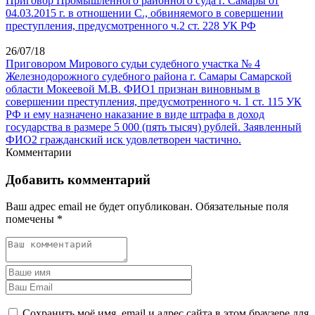
Приговор Промышленного районного суда г. Самары от
04.03.2015 г. в отношении С., обвиняемого в совершении
преступления, предусмотренного ч.2 ст. 228 УК РФ
26/07/18
Приговором Мирового судьи судебного участка № 4
Железнодорожного судебного района г. Самары Самарской
области Мокеевой М.В. ФИО1 признан виновным в
совершении преступления, предусмотренного ч. 1 ст. 115 УК
РФ и ему назначено наказание в виде штрафа в доход
государства в размере 5 000 (пять тысяч) рублей. Заявленный
ФИО2 гражданский иск удовлетворен частично.
Комментарии
Добавить комментарий
Ваш адрес email не будет опубликован.
Обязательные поля
помечены
*
Сохранить моё имя, email и адрес сайта в этом браузере для