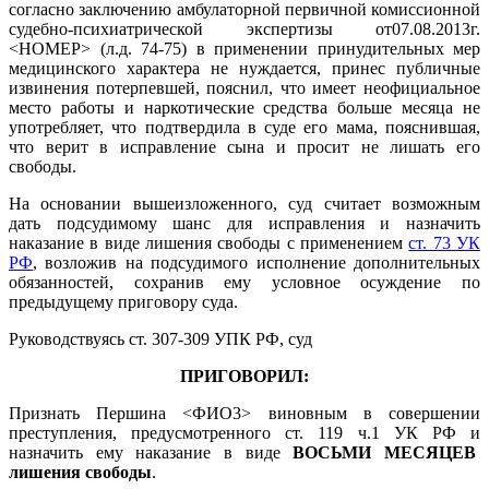
согласно заключению амбулаторной первичной комиссионной
судебно-психиатрической экспертизы от07.08.2013г.
<НОМЕР> (л.д. 74-75) в применении принудительных мер
медицинского характера не нуждается, принес публичные
извинения потерпевшей, пояснил, что имеет неофициальное
место работы и наркотические средства больше месяца не
употребляет, что подтвердила в суде его мама, пояснившая,
что верит в исправление сына и просит не лишать его
свободы.
На основании вышеизложенного, суд считает возможным
дать подсудимому шанс для исправления и назначить
наказание в виде лишения свободы с применением
ст. 73 УК
РФ
, возложив на подсудимого исполнение дополнительных
обязанностей, сохранив ему условное осуждение по
предыдущему приговору суда.
Руководствуясь ст. 307-309 УПК РФ, суд
ПРИГОВОРИЛ:
Признать Першина <ФИО3> виновным в совершении
преступления, предусмотренного ст. 119 ч.1 УК РФ и
назначить ему наказание в виде
ВОСЬМИ МЕСЯЦЕВ
лишения свободы
.