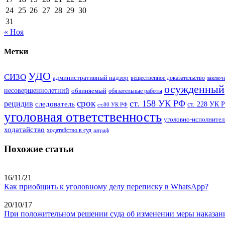
24
25
26
27
28
29
30
31
« Ноя
Метки
УДО
СИЗО
административный надзор
вещественное доказательство
заключ
осужденный
несовершеннолетний
обвиняемый
обязательные работы
срок
ст. 158 УК РФ
рецидив
следователь
ст. 228 УК 
ст.80 УК РФ
уголовная ответственность
уголовно-исполнител
ходатайство
ходатайство в суд
штраф
Похожие статьи
16/11/21
Как приобщить к уголовному делу переписку в WhatsApp?
20/10/17
При положительном решении суда об изменении меры наказания