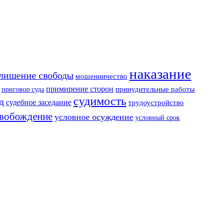
наказание
лишение свободы
мошенничество
примирение сторон
приговор суда
принудительные работы
судимость
д
судебное заседание
трудоустройство
свобождение
условное осуждение
условный срок