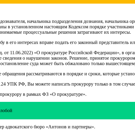
дознавателя, начальника подразделения дознания, начальника ор
ваны в установленном настоящим Кодексом порядке участниками
ринимаемые процессуальные решения затрагивают их интересы.
у в его интересах вправе подать его законный представитель ил
ред. от 11.06.2022) «О прокуратуре Российской Федерации», в ор
 сведения о нарушении законов. Решение, принятое прокурором,
 постановление суда может быть обжаловано только вышестоящем
 обращения рассматриваются в порядке и сроки, которые устан
.124 УПК РФ, Вы можете написать прокурору только в том случае
 прокурору в рамках ФЗ «О прокуратуре».
алобой
р адвокатского бюро «Антонов и партнеры».