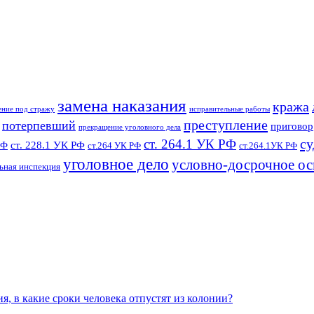
замена наказания
кража
ение под стражу
исправительные работы
преступление
потерпевший
приговор
прекращение уголовного дела
су
ст. 264.1 УК РФ
ст. 228.1 УК РФ
РФ
ст.264 УК РФ
ст.264.1УК РФ
уголовное дело
условно-досрочное о
ьная инспекция
, в какие сроки человека отпустят из колонии?