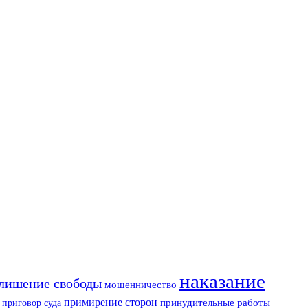
наказание
лишение свободы
мошенничество
примирение сторон
приговор суда
принудительные работы