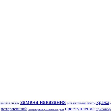
замена наказания
кража
ение под стражу
исправительные работы
преступление
потерпевший
приговор
прекращение уголовного дела