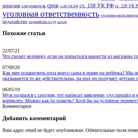
срок
ст. 158 УК РФ
рецидив
следователь
ст. 228 УК 
ст.80 УК РФ
уголовная ответственность
уголовно-исполнител
ходатайство
ходатайство в суд
штраф
Похожие статьи
22/07/21
Что грозит человеку, если он попытался вынести из магазина т
07/09/20
Как мне ограничить отца моего сына в праве на ребёнка? Мы ж
оказывается то же действительны, на них он получает детские по
06/05/19
Муж подрался с соседом, тот написал заявление, суд прошёл и м
кормилец. Можно как-то помочь? Хотя бы на условное перевес
Комментарии
Добавить комментарий
Ваш адрес email не будет опубликован.
Обязательные поля пом