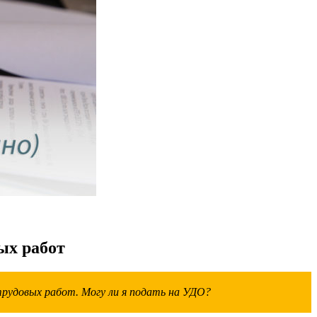
ых работ
трудовых работ. Могу ли я подать на УДО?