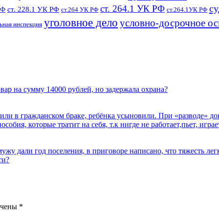
су
ст. 264.1 УК РФ
ст. 228.1 УК РФ
РФ
ст.264 УК РФ
ст.264.1УК РФ
уголовное дело
условно-досрочное о
ьная инспекция
овар на сумму 14000 рублей, но задержала охрана?
или в гражданском браке, ребёнка усыновили. При «разводе» до
собия, которые тратит на себя, т.к нигде не работает,пьет, игра
ужу дали год поселения, в приговоре написано, что тяжесть легко
ти?
ечены
*