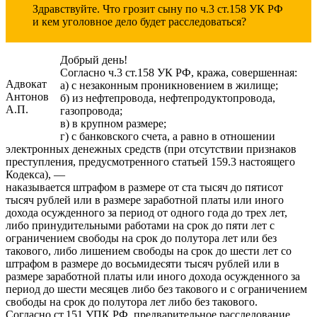
Здравствуйте. Что грозит сыну по ч.3 ст.158 УК РФ
и кем уголовное дело будет расследоваться?
Добрый день!
Согласно ч.3 ст.158 УК РФ, кража, совершенная:
Адвокат
а) с незаконным проникновением в жилище;
Антонов
б) из нефтепровода, нефтепродуктопровода,
А.П.
газопровода;
в) в крупном размере;
г) с банковского счета, а равно в отношении
электронных денежных средств (при отсутствии признаков
преступления, предусмотренного статьей 159.3 настоящего
Кодекса), —
наказывается штрафом в размере от ста тысяч до пятисот
тысяч рублей или в размере заработной платы или иного
дохода осужденного за период от одного года до трех лет,
либо принудительными работами на срок до пяти лет с
ограничением свободы на срок до полутора лет или без
такового, либо лишением свободы на срок до шести лет со
штрафом в размере до восьмидесяти тысяч рублей или в
размере заработной платы или иного дохода осужденного за
период до шести месяцев либо без такового и с ограничением
свободы на срок до полутора лет либо без такового.
Согласно ст.151 УПК РФ, предварительное расследование