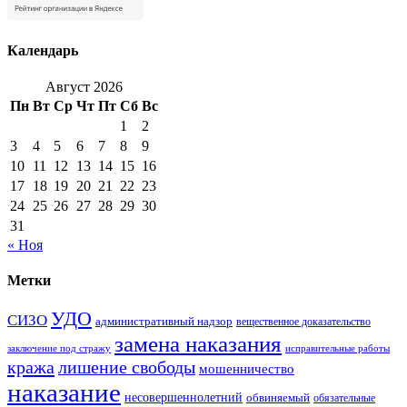
Календарь
Август 2026
Пн
Вт
Ср
Чт
Пт
Сб
Вс
1
2
3
4
5
6
7
8
9
10
11
12
13
14
15
16
17
18
19
20
21
22
23
24
25
26
27
28
29
30
31
« Ноя
Метки
УДО
СИЗО
административный надзор
вещественное доказательство
замена наказания
заключение под стражу
исправительные работы
кража
лишение свободы
мошенничество
наказание
несовершеннолетний
обвиняемый
обязательные