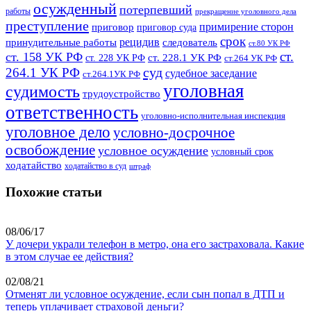
осужденный
потерпевший
работы
прекращение уголовного дела
преступление
примирение сторон
приговор
приговор суда
срок
рецидив
принудительные работы
следователь
ст.80 УК РФ
ст.
ст. 158 УК РФ
ст. 228.1 УК РФ
ст. 228 УК РФ
ст.264 УК РФ
суд
264.1 УК РФ
судебное заседание
ст.264.1УК РФ
уголовная
судимость
трудоустройство
ответственность
уголовно-исполнительная инспекция
уголовное дело
условно-досрочное
освобождение
условное осуждение
условный срок
ходатайство
ходатайство в суд
штраф
Похожие статьи
08/06/17
У дочери украли телефон в метро, она его застраховала. Какие
в этом случае ее действия?
02/08/21
Отменят ли условное осуждение, если сын попал в ДТП и
теперь уплачивает страховой деньги?