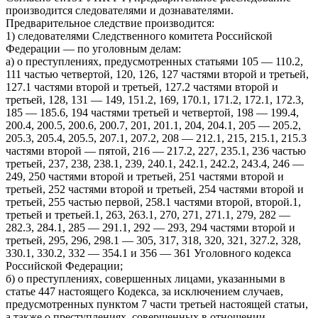
производится следователями и дознавателями.
Предварительное следствие производится:
1) следователями Следственного комитета Российской
Федерации — по уголовным делам:
а) о преступлениях, предусмотренных статьями 105 — 110.2,
111 частью четвертой, 120, 126, 127 частями второй и третьей,
127.1 частями второй и третьей, 127.2 частями второй и
третьей, 128, 131 — 149, 151.2, 169, 170.1, 171.2, 172.1, 172.3,
185 — 185.6, 194 частями третьей и четвертой, 198 — 199.4,
200.4, 200.5, 200.6, 200.7, 201, 201.1, 204, 204.1, 205 — 205.2,
205.3, 205.4, 205.5, 207.1, 207.2, 208 — 212.1, 215, 215.1, 215.3
частями второй — пятой, 216 — 217.2, 227, 235.1, 236 частью
третьей, 237, 238, 238.1, 239, 240.1, 242.1, 242.2, 243.4, 246 —
249, 250 частями второй и третьей, 251 частями второй и
третьей, 252 частями второй и третьей, 254 частями второй и
третьей, 255 частью первой, 258.1 частями второй, второй.1,
третьей и третьей.1, 263, 263.1, 270, 271, 271.1, 279, 282 —
282.3, 284.1, 285 — 291.1, 292 — 293, 294 частями второй и
третьей, 295, 296, 298.1 — 305, 317, 318, 320, 321, 327.2, 328,
330.1, 330.2, 332 — 354.1 и 356 — 361 Уголовного кодекса
Российской Федерации;
б) о преступлениях, совершенных лицами, указанными в
статье 447 настоящего Кодекса, за исключением случаев,
предусмотренных пунктом 7 части третьей настоящей статьи,
а также о преступлениях, совершенных в отношении