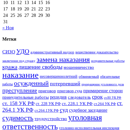
10
11
12
13
14
15
16
17
18
19
20
21
22
23
24
25
26
27
28
29
30
31
« Ноя
Метки
УДО
СИЗО
административный надзор
вещественное доказательство
замена наказания
заключение под стражу
исправительные работы
кража
лишение свободы
мошенничество
наказание
несовершеннолетний
обвиняемый
обязательные
осужденный
потерпевший
работы
прекращение уголовного дела
преступление
примирение сторон
приговор
приговор суда
срок
рецидив
принудительные работы
следователь
ст.80 УК РФ
ст.
ст. 158 УК РФ
ст. 228.1 УК РФ
ст. 228 УК РФ
ст.264 УК РФ
суд
264.1 УК РФ
судебное заседание
ст.264.1УК РФ
уголовная
судимость
трудоустройство
ответственность
уголовно-исполнительная инспекция