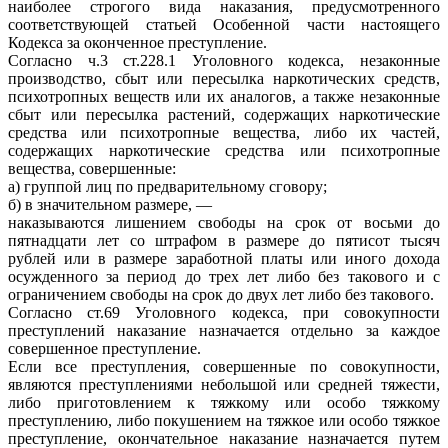
наиболее строгого вида наказания, предусмотренного
соответствующей статьей Особенной части настоящего
Кодекса за оконченное преступление.
Согласно ч.3 ст.228.1 Уголовного кодекса, незаконные
производство, сбыт или пересылка наркотических средств,
психотропных веществ или их аналогов, а также незаконные
сбыт или пересылка растений, содержащих наркотические
средства или психотропные вещества, либо их частей,
содержащих наркотические средства или психотропные
вещества, совершенные:
а) группой лиц по предварительному сговору;
б) в значительном размере, —
наказываются лишением свободы на срок от восьми до
пятнадцати лет со штрафом в размере до пятисот тысяч
рублей или в размере заработной платы или иного дохода
осужденного за период до трех лет либо без такового и с
ограничением свободы на срок до двух лет либо без такового.
Согласно ст.69 Уголовного кодекса, при совокупности
преступлений наказание назначается отдельно за каждое
совершенное преступление.
Если все преступления, совершенные по совокупности,
являются преступлениями небольшой или средней тяжести,
либо приготовлением к тяжкому или особо тяжкому
преступлению, либо покушением на тяжкое или особо тяжкое
преступление, окончательное наказание назначается путем