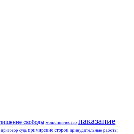
наказание
лишение свободы
мошенничество
примирение сторон
приговор суда
принудительные работы