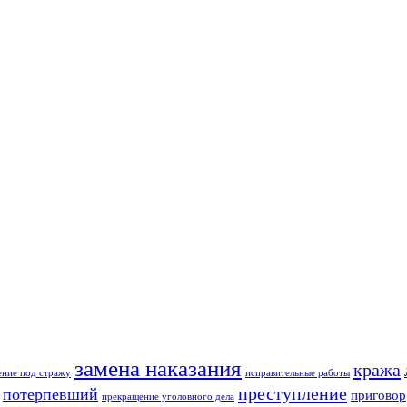
замена наказания
кража
ение под стражу
исправительные работы
преступление
потерпевший
приговор
прекращение уголовного дела