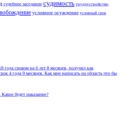
судимость
д
судебное заседание
трудоустройство
свобождение
условное осуждение
условный срок
8 года сроком на 6 лет 8 месяцев, получил как
ок 4 года 9 месяцев. Как мне написать на область что бы
 Какое будет наказание?