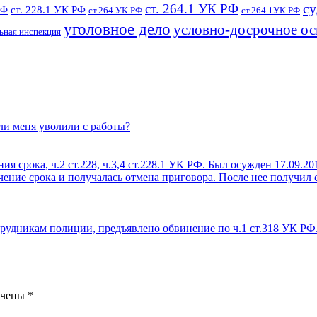
су
ст. 264.1 УК РФ
ст. 228.1 УК РФ
РФ
ст.264 УК РФ
ст.264.1УК РФ
уголовное дело
условно-досрочное о
ьная инспекция
ли меня уволили с работы?
срока, ч.2 ст.228, ч.3,4 ст.228.1 УК РФ. Был осужден 17.09.201
ние срока и получалась отмена приговора. После нее получил ср
рудникам полиции, предъявлено обвинение по ч.1 ст.318 УК РФ.
ечены
*