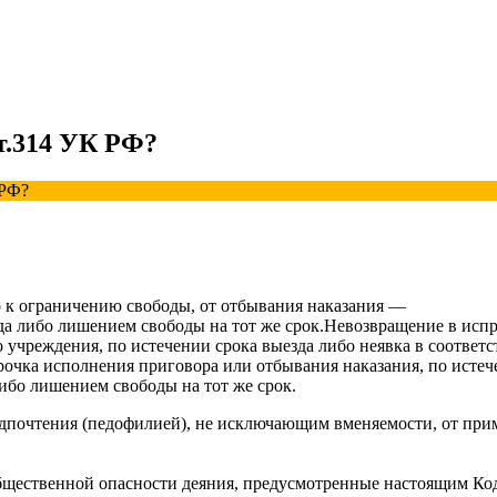
т.314 УК РФ?
 РФ?
о к ограничению свободы, от отбывания наказания —
ода либо лишением свободы на тот же срок.Невозвращение в ис
о учреждения, по истечении срока выезда либо неявка в соотве
рочка исполнения приговора или отбывания наказания, по исте
ибо лишением свободы на тот же срок.
едпочтения (педофилией), не исключающим вменяемости, от при
 общественной опасности деяния, предусмотренные настоящим Ко