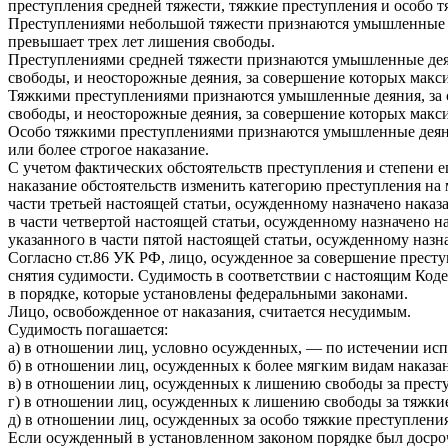
преступления средней тяжести, тяжкие преступления и особо т
Преступлениями небольшой тяжести признаются умышленные и 
превышает трех лет лишения свободы.
Преступлениями средней тяжести признаются умышленные деян
свободы, и неосторожные деяния, за совершение которых макс
Тяжкими преступлениями признаются умышленные деяния, за с
свободы, и неосторожные деяния, за совершение которых макс
Особо тяжкими преступлениями признаются умышленные деяния
или более строгое наказание.
С учетом фактических обстоятельств преступления и степени 
наказание обстоятельств изменить категорию преступления на 
части третьей настоящей статьи, осужденному назначено наказ
в части четвертой настоящей статьи, осужденному назначено н
указанного в части пятой настоящей статьи, осужденному наз
Согласно ст.86 УК РФ, лицо, осужденное за совершение прест
снятия судимости. Судимость в соответствии с настоящим Коде
в порядке, которые установлены федеральными законами.
Лицо, освобожденное от наказания, считается несудимым.
Судимость погашается:
а) в отношении лиц, условно осужденных, — по истечении исп
б) в отношении лиц, осужденных к более мягким видам наказа
в) в отношении лиц, осужденных к лишению свободы за престу
г) в отношении лиц, осужденных к лишению свободы за тяжкие
д) в отношении лиц, осужденных за особо тяжкие преступления
Если осужденный в установленном законом порядке был досроч