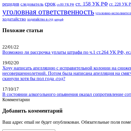
срок
ст. 158 УК РФ
рецидив
следователь
ст. 228 УК 
ст.80 УК РФ
уголовная ответственность
уголовно-исполнител
ходатайство
ходатайство в суд
штраф
Похожие статьи
22/01/22
Возможно ли рассрочка уплаты штрафа по ч.1 ст.264 УК РФ, ес
19/02/20
Хочу написать апелляцию с исправительной колонии на снижения 
несовершеннолетний. Потом была написана апелляция на смягче
скинули хотя бы пол года -год?
17/10/17
В состоянии алкогольного опьянения оказал сопротивление сот
Комментарии
Добавить комментарий
Ваш адрес email не будет опубликован.
Обязательные поля пом