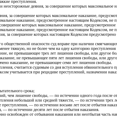
яжкие преступления.
неосторожные деяния, за совершение которых максимальное на
ия, за совершение которых максимальное наказание, предусмо
имальное наказание, предусмотренное настоящим Кодексом, не 
овершение которых максимальное наказание, предусмотренное 
имальное наказание, предусмотренное настоящим Кодексом, не 
, за совершение которых настоящим Кодексом предусмотрено н
его общественной опасности суд вправе при наличии смягчающих
менее тяжкую, но не более чем на одну категорию преступления 
ание, не превышающее трех лет лишения свободы, или другое бол
аказание, не превышающее пяти лет лишения свободы, или другое
начено наказание, не превышающее семи лет лишения свободы.
упления, считается судимым со дня вступления обвинительного 
ксом учитывается при рецидиве преступлений, назначении наказ
ытательного срока;
ний, чем лишение свободы, — по истечении одного года после о
пления небольшой или средней тяжести, — по истечении трех ле
 преступления, — по истечении восьми лет после отбытия наказ
, — по истечении десяти лет после отбытия наказания.
но освобожден от отбывания наказания или неотбытая часть нак