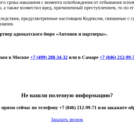
ого срока наказания с момента освобождения от отбывания осно
 а также возместил вред, причиненный преступлением, то по его
ледствия, предусмотренные настоящим Кодексом, связанные с с
азания.
ртнер адвокатского бюро «Антонов и партнеры».
онам в Москве
+7 (499) 288-34-32
или в Самаре
+7 (846) 212-99-
Не нашли полезную информацию?
 прямо сейчас по телефону +7 (846) 212-99-71 или закажите о
Заказать звонок