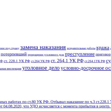
замена наказания
кража
ение под стражу
исправительные работы
преступление
потерпевший
приговор
прекращение уголовного дела
су
ст. 264.1 УК РФ
ст. 228.1 УК РФ
РФ
ст.264 УК РФ
ст.264.1УК РФ
уголовное дело
условно-досрочное о
ьная инспекция
ых работах по ст.80 УК РФ. Отбывал наказание по ч.3 ст.228.1
от 04.08.2020, что УДО исчисляется с момента прибытия в центр.