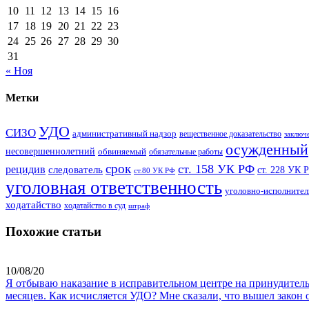
10
11
12
13
14
15
16
17
18
19
20
21
22
23
24
25
26
27
28
29
30
31
« Ноя
Метки
УДО
СИЗО
административный надзор
вещественное доказательство
заключ
осужденный
несовершеннолетний
обвиняемый
обязательные работы
срок
ст. 158 УК РФ
рецидив
следователь
ст. 228 УК 
ст.80 УК РФ
уголовная ответственность
уголовно-исполнител
ходатайство
ходатайство в суд
штраф
Похожие статьи
10/08/20
Я отбываю наказание в исправительном центре на принудительн
месяцев. Как исчисляется УДО? Мне сказали, что вышел закон 