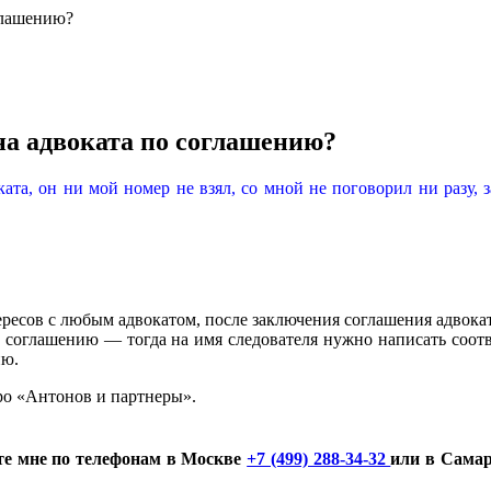
глашению?
на адвоката по соглашению?
ката, он ни мой номер не взял, со мной не поговорил ни разу, 
есов с любым адвокатом, после заключения соглашения адвокат 
о соглашению — тогда на имя следователя нужно написать соотве
ию.
юро «Антонов и партнеры».
ите мне по телефонам в Москве
+7 (499) 288-34-32
или в Сама