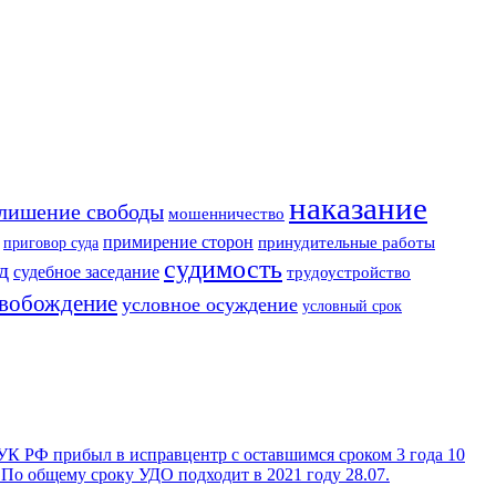
наказание
лишение свободы
мошенничество
примирение сторон
приговор суда
принудительные работы
судимость
д
судебное заседание
трудоустройство
свобождение
условное осуждение
условный срок
 УК РФ прибыл в исправцентр с оставшимся сроком 3 года 10
 По общему сроку УДО подходит в 2021 году 28.07.