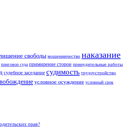
наказание
лишение свободы
мошенничество
примирение сторон
приговор суда
принудительные работы
судимость
д
судебное заседание
трудоустройство
свобождение
условное осуждение
условный срок
родительских прав?