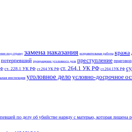
замена наказания
кража
ение под стражу
исправительные работы
преступление
потерпевший
приговор
прекращение уголовного дела
су
ст. 264.1 УК РФ
ст. 228.1 УК РФ
РФ
ст.264 УК РФ
ст.264.1УК РФ
уголовное дело
условно-досрочное о
ьная инспекция
певшей по делу об убийстве наряду с матерью, которая лишена 