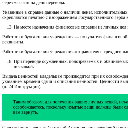
через магазин на день перевода.
Указанные в справке данные о наличии денег, исполнительны
скрепляются печатью с изображением Государственного герба
На месте назначения финансовые справки из личных дел 
Работники бухгалтерии учреждения — получателя финансовой с
реквизиты.
Работники бухгалтерии учреждения-отправителя в трехдневный
При переводе осужденных, подозреваемых и обвиняемых 
посылкой.
Выдача ценностей владельцам производится при их освобождени
указанием времени сдачи и описания ценностей. Ценности выд
(п. 24 Инструкции).
Таким образом, для получения ваших личных вещей, изъят
освобождаетесь, поскольку изъятые вещи должны были сл
вам вернуть.
С уважением, адвокат Анатолий Антонов, управляющий партне