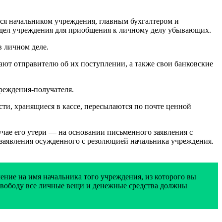
ся начальником учреждения, главным бухгалтером и
отдел учреждения для приобщения к личному делу убывающих.
в личном деле.
ют отправителю об их поступлении, а также свои банковские
реждения-получателя.
и, хранящиеся в кассе, пересылаются по почте ценной
учае его утери — на основании письменного заявления с
 заявления осужденного с резолюцией начальника учреждения.
ение на имя начальника того учреждения, из которого вы
 свободу все личные вещи и денежные средства должны