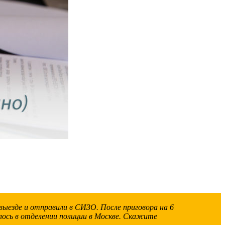
 выезде и отправили в СИЗО. После приговора на 6
лось в отделении полиции в Москве. Скажите