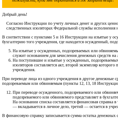
пожалуйста, куда мне обратиться и где забрать вещи?
Добрый день!
Согласно Инструкции по учету личных денег и других цен
следственных изоляторах Федеральной службы исполнения н
В соответствии с пунктами 5 и 16 Инструкции на изъятые у о
бухгалтерию того учреждения, где находится осужденный, по
На изъятые у осужденных, подозреваемых или обвиняемых
служит основанием для зачисления денежных средств на 
На поступившие и изъятые у осужденных, подозреваемых
изоляторов составляется акт, второй экземпляр которого
учреждения.
При переводе лица из одного учреждения в другое денежные с
подозреваемым или обвиняемым (пункты 12, 13, 18 Инструкци
При переводе осужденного, подозреваемого или обвиняем
подозреваемого или обвиняемого представляет в бухгалт
На основании списка составляется финансовая справка в
— вкладывается в личное дело, третий — остается в учр
В финансовую справку записывается сумма остатка денежных с