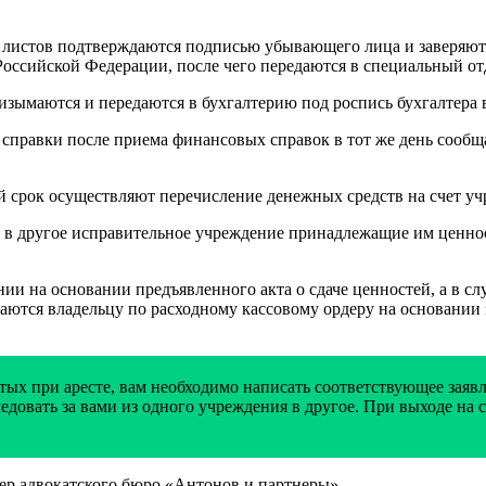
х листов подтверждаются подписью убывающего лица и заверяют
 Российской Федерации, после чего передаются в специальный 
изымаются и передаются в бухгалтерию под роспись бухгалтера 
правки после приема финансовых справок в тот же день сообща
 срок осуществляют перечисление денежных средств на счет уч
в другое исправительное учреждение принадлежащие им ценност
и на основании предъявленного акта о сдаче ценностей, а в сл
аются владельцу по расходному кассовому ордеру на основании
ых при аресте, вам необходимо написать соответствующее заявл
едовать за вами из одного учреждения в другое. При выходе на
р адвокатского бюро «Антонов и партнеры».