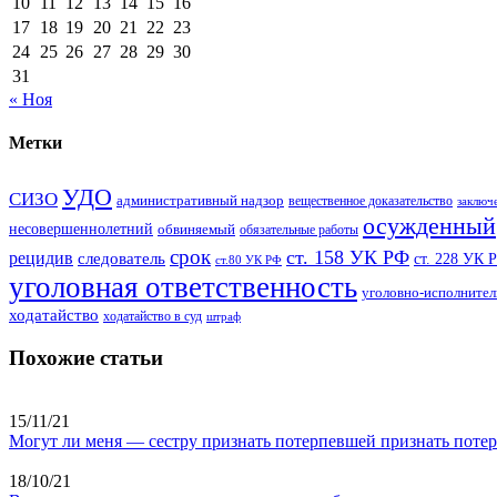
10
11
12
13
14
15
16
17
18
19
20
21
22
23
24
25
26
27
28
29
30
31
« Ноя
Метки
УДО
СИЗО
административный надзор
вещественное доказательство
заключ
осужденный
несовершеннолетний
обвиняемый
обязательные работы
срок
ст. 158 УК РФ
рецидив
следователь
ст. 228 УК 
ст.80 УК РФ
уголовная ответственность
уголовно-исполнител
ходатайство
ходатайство в суд
штраф
Похожие статьи
15/11/21
Могут ли меня — сестру признать потерпевшей признать потер
18/10/21