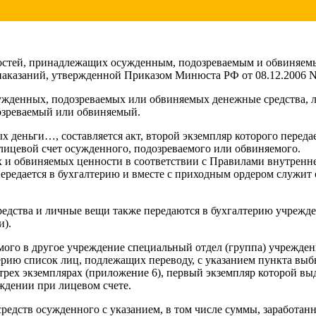
ностей, принадлежащих осужденным, подозреваемым и обвиняем
аказаний, утвержденной Приказом Минюста РФ от 08.12.2006 N
сужденных, подозреваемых или обвиняемых денежные средства, 
дозреваемый или обвиняемый.
 деньги…, составляется акт, второй экземпляр которого переда
лицевой счет осужденного, подозреваемого или обвиняемого.
 и обвиняемых ценности в соответствии с Правилами внутренн
 передается в бухгалтерию и вместе с приходным ордером служит
редства и личные вещи также передаются в бухгалтерию учрежде
и).
ого в другое учреждение специальный отдел (группа) учреждени
ерию список лиц, подлежащих переводу, с указанием пункта вы
 трех экземплярах (приложение 6), первый экземпляр которой в
еждении при лицевом счете.
редств осужденного с указанием, в том числе суммы, заработан