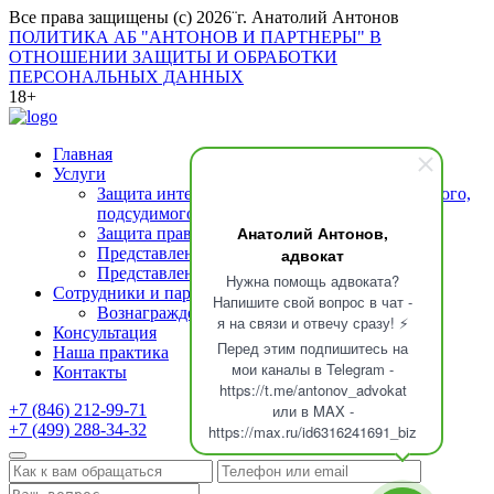
Все права защищены (с) 2026¨г. Анатолий Антонов
ПОЛИТИКА АБ "АНТОНОВ И ПАРТНЕРЫ" В
ОТНОШЕНИИ ЗАЩИТЫ И ОБРАБОТКИ
ПЕРСОНАЛЬНЫХ ДАННЫХ
18+
Главная
Услуги
Защита интересов подозреваемого (обвиняемого,
подсудимого)
Анатолий Антонов,
Защита прав свидетелей
адвокат
Представление интересов потерпевшего
Представление интересов осужденных
Нужна помощь адвоката?
Сотрудники и партнеры
Напишите свой вопрос в чат -
Вознаграждение адвоката
я на связи и отвечу сразу! ⚡
Консультация
Перед этим подпишитесь на
Наша практика
мои каналы в Telegram -
Контакты
https://t.me/antonov_advokat
или в MAX -
+7 (846) 212-99-71
+7 (499) 288-34-32
https://max.ru/id6316241691_biz