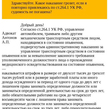
Здравствуйте. Какое наказание грозит, если я
повторно привлекаюсь по ст.264.1 УК РФ,
судимость не погашена?
Добрый день!
Согласно ст.264.1 УК РФ, управление
Адвокат
автомобилем, трамваем либо другим
Антонов
механическим транспортным средством лицом,
А.П.
находящимся в состоянии опьянения,
подвергнутым административному наказанию за
управление транспортным средством в состоянии
опьянения или за невыполнение законного требования
уполномоченного должностного лица о прохождении
медицинского освидетельствования на состояние опьянения,
—
наказывается штрафом в размере от двухсот тысяч до трехсот
тысяч рублей или в размере заработной платы или иного
дохода осужденного за период от одного года до двух лет с
лишением права занимать определенные должности или
заниматься определенной деятельностью на срок до трех лет,
либо обязательными работами на срок до четырехсот
восьмидесяти часов с лишением права занимать
определенные должности или заниматься определенной
деятельностью на срок до трех лет, либо принудительными