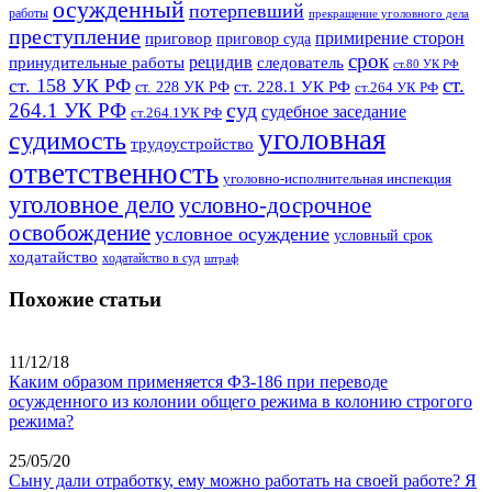
осужденный
потерпевший
работы
прекращение уголовного дела
преступление
примирение сторон
приговор
приговор суда
срок
рецидив
принудительные работы
следователь
ст.80 УК РФ
ст.
ст. 158 УК РФ
ст. 228.1 УК РФ
ст. 228 УК РФ
ст.264 УК РФ
суд
264.1 УК РФ
судебное заседание
ст.264.1УК РФ
уголовная
судимость
трудоустройство
ответственность
уголовно-исполнительная инспекция
уголовное дело
условно-досрочное
освобождение
условное осуждение
условный срок
ходатайство
ходатайство в суд
штраф
Похожие статьи
11/12/18
Каким образом применяется ФЗ-186 при переводе
осужденного из колонии общего режима в колонию строгого
режима?
25/05/20
Сыну дали отработку, ему можно работать на своей работе? Я