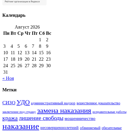
Календарь
Август 2026
Пн
Вт
Ср
Чт
Пт
Сб
Вс
1
2
3
4
5
6
7
8
9
10
11
12
13
14
15
16
17
18
19
20
21
22
23
24
25
26
27
28
29
30
31
« Ноя
Метки
УДО
СИЗО
административный надзор
вещественное доказательство
замена наказания
заключение под стражу
исправительные работы
кража
лишение свободы
мошенничество
наказание
несовершеннолетний
обвиняемый
обязательные