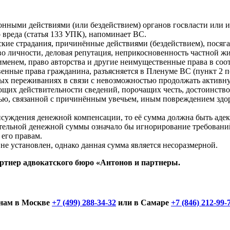
нными действиями (или бездействием) органов госвласти или их
вреда (статья 133 УПК), напоминает ВС.
кие страдания, причинённые действиями (бездействием), пося
во личности, деловая репутация, неприкосновенность частной жи
енем, право авторства и другие неимущественные права в соотв
ные права гражданина, разъясняется в Пленуме ВС (пункт 2 пос
нных переживаниях в связи с невозможностью продолжать актив
ующих действительности сведений, порочащих честь, достоинст
ю, связанной с причинённым увечьем, иным повреждением здоров
исуждения денежной компенсации, то её сумма должна быть адек
ельной денежной суммы означало бы игнорирование требований 
его правам.
не установлен, однако данная сумма является несоразмерной.
ртнер адвокатского бюро «Антонов и партнеры.
онам в Москве
+7 (499) 288-34-32
или в Самаре
+7 (846) 212-99-