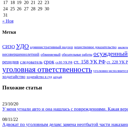
17
18
19
20
21
22
23
24
25
26
27
28
29
30
31
« Ноя
Метки
УДО
СИЗО
административный надзор
вещественное доказательство
заключ
осужденный
несовершеннолетний
обвиняемый
обязательные работы
срок
ст. 158 УК РФ
рецидив
следователь
ст. 228 УК 
ст.80 УК РФ
уголовная ответственность
уголовно-исполнител
ходатайство
ходатайство в суд
штраф
Похожие статьи
23/10/20
У меня угнали авто и она нашлась с повреждениями. Какая ве
08/11/22
Адвокат по уголовным делам: замена неотбытой части наказан