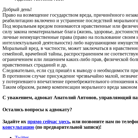
Добрый день!
Право на возмещение государством вреда, причинённого незако
реабилитацию включено и устранение последствий морального 
Под моральным вредом понимаются нравственные или физичес
силу закона нематериальные блага (жизнь, здоровье, достоинст
личные неимущественные права (право на пользование своим им
интеллектуальной деятельности) либо нарушающими имуществен
Моральный вред, в частности, может заключаться в нравстве
семейной, врачебной тайны, распространением не соответств
ограничением или лишением каких-либо прав, физической боль
нравственных страданий и др.
Следовательно, если суд пришёл к выводу о необходимости пр
В противном случае присуждение чрезвычайно малой, незначит
у потерпевшего впечатление пренебрежительного отношения к 
Таким образом, размер компенсации морального вреда законом 
С уважением, адвокат Анатолий Антонов, управляющий па
Остались вопросы к адвокату?
Задайте их
прямо сейчас здесь
, или позвоните нам по телеф
консультацию
(по предварительной записи)!
Twitter