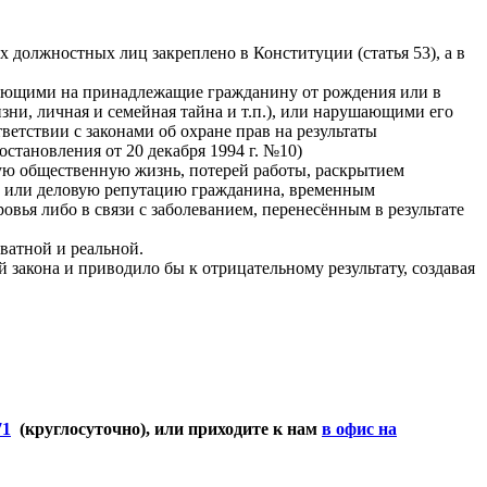
 должностных лиц закреплено в Конституции (статья 53), а в
гающими на принадлежащие гражданину от рождения или в
зни, личная и семейная тайна и т.п.), или нарушающими его
етствии с законами об охране прав на результаты
тановления от 20 декабря 1994 г. №10)
ную общественную жизнь, потерей работы, раскрытием
во или деловую репутацию гражданина, временным
ья либо в связи с заболеванием, перенесённым в результате
ватной и реальной.
закона и приводило бы к отрицательному результату, создавая
71
(круглосуточно), или приходите к нам
в офис на