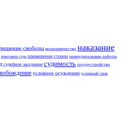
наказание
лишение свободы
мошенничество
примирение сторон
приговор суда
принудительные работы
судимость
д
судебное заседание
трудоустройство
свобождение
условное осуждение
условный срок