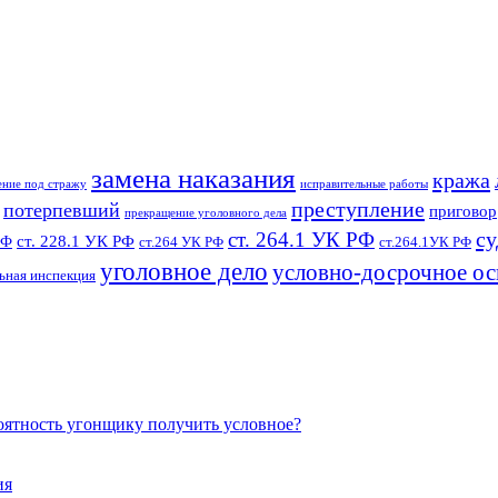
замена наказания
кража
ение под стражу
исправительные работы
преступление
потерпевший
приговор
прекращение уголовного дела
су
ст. 264.1 УК РФ
ст. 228.1 УК РФ
РФ
ст.264 УК РФ
ст.264.1УК РФ
уголовное дело
условно-досрочное о
ьная инспекция
роятность угонщику получить условное?
ия