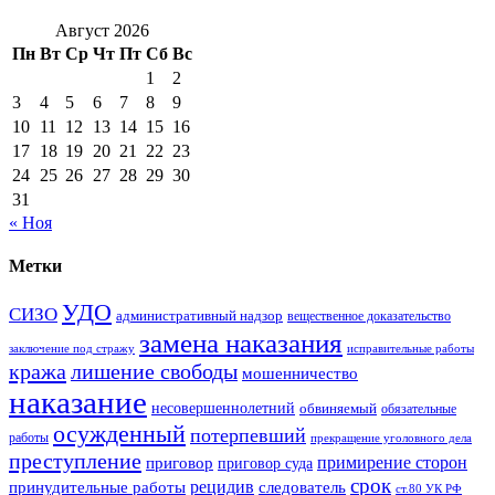
Август 2026
Пн
Вт
Ср
Чт
Пт
Сб
Вс
1
2
3
4
5
6
7
8
9
10
11
12
13
14
15
16
17
18
19
20
21
22
23
24
25
26
27
28
29
30
31
« Ноя
Метки
УДО
СИЗО
административный надзор
вещественное доказательство
замена наказания
заключение под стражу
исправительные работы
кража
лишение свободы
мошенничество
наказание
несовершеннолетний
обвиняемый
обязательные
осужденный
потерпевший
работы
прекращение уголовного дела
преступление
примирение сторон
приговор
приговор суда
срок
рецидив
принудительные работы
следователь
ст.80 УК РФ