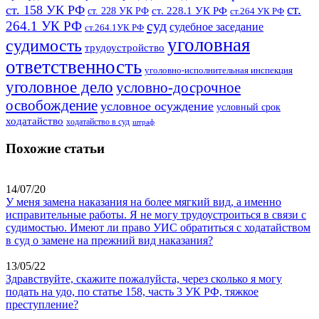
ст.
ст. 158 УК РФ
ст. 228.1 УК РФ
ст. 228 УК РФ
ст.264 УК РФ
суд
264.1 УК РФ
судебное заседание
ст.264.1УК РФ
уголовная
судимость
трудоустройство
ответственность
уголовно-исполнительная инспекция
уголовное дело
условно-досрочное
освобождение
условное осуждение
условный срок
ходатайство
ходатайство в суд
штраф
Похожие статьи
14/07/20
У меня замена наказания на более мягкий вид, а именно
исправительные работы. Я не могу трудоустроиться в связи с
судимостью. Имеют ли право УИС обратиться с ходатайством
в суд о замене на прежний вид наказания?
13/05/22
Здравствуйте, скажите пожалуйста, через сколько я могу
подать на удо, по статье 158, часть 3 УК РФ, тяжкое
преступление?