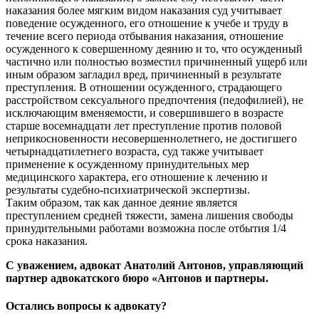
наказания более мягким видом наказания суд учитывает
поведение осужденного, его отношение к учебе и труду в
течение всего периода отбывания наказания, отношение
осужденного к совершенному деянию и то, что осужденный
частично или полностью возместил причиненный ущерб или
иным образом загладил вред, причиненный в результате
преступления. В отношении осужденного, страдающего
расстройством сексуального предпочтения (педофилией), не
исключающим вменяемости, и совершившего в возрасте
старше восемнадцати лет преступление против половой
неприкосновенности несовершеннолетнего, не достигшего
четырнадцатилетнего возраста, суд также учитывает
применение к осужденному принудительных мер
медицинского характера, его отношение к лечению и
результаты судебно-психиатрической экспертизы.
Таким образом, так как данное деяние является
преступлением средней тяжести, замена лишения свободы
принудительными работами возможна после отбытия 1/4
срока наказания.
С уважением, адвокат Анатолий Антонов, управляющий
партнер адвокатского бюро «Антонов и партнеры.
Остались вопросы к адвокату?