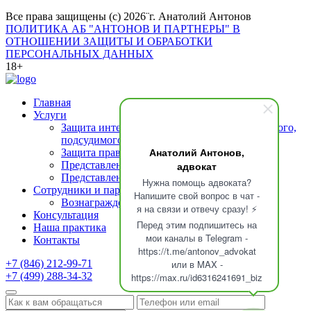
Все права защищены (с) 2026¨г. Анатолий Антонов
ПОЛИТИКА АБ "АНТОНОВ И ПАРТНЕРЫ" В
ОТНОШЕНИИ ЗАЩИТЫ И ОБРАБОТКИ
ПЕРСОНАЛЬНЫХ ДАННЫХ
18+
Главная
Услуги
Защита интересов подозреваемого (обвиняемого,
подсудимого)
Анатолий Антонов,
Защита прав свидетелей
адвокат
Представление интересов потерпевшего
Представление интересов осужденных
Нужна помощь адвоката?
Сотрудники и партнеры
Напишите свой вопрос в чат -
Вознаграждение адвоката
я на связи и отвечу сразу! ⚡
Консультация
Перед этим подпишитесь на
Наша практика
мои каналы в Telegram -
Контакты
https://t.me/antonov_advokat
или в MAX -
+7 (846) 212-99-71
+7 (499) 288-34-32
https://max.ru/id6316241691_biz