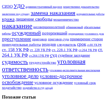
УДО
СИЗО
административный надзор
вещественное доказательство
замена наказания
заключение под стражу
исправительные работы
кража
лишение свободы
мошенничество
наказание
несовершеннолетний
обвиняемый
обязательные
осужденный
потерпевший
работы
прекращение уголовного дела
преступление
примирение сторон
приговор
приговор суда
срок
рецидив
принудительные работы
следователь
ст.80 УК РФ
ст.
ст. 158 УК РФ
ст. 228.1 УК РФ
ст. 228 УК РФ
ст.264 УК РФ
суд
264.1 УК РФ
судебное заседание
ст.264.1УК РФ
уголовная
судимость
трудоустройство
ответственность
уголовно-исполнительная инспекция
уголовное дело
условно-досрочное
освобождение
условное осуждение
условный срок
ходатайство
ходатайство в суд
штраф
Похожие статьи