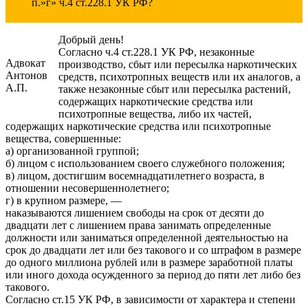
п.»г» ч.4 ст.228.1 УК РФ?
Добрый день!
Согласно ч.4 ст.228.1 УК РФ, незаконные
Адвокат
производство, сбыт или пересылка наркотических
Антонов
средств, психотропных веществ или их аналогов, а
А.П.
также незаконные сбыт или пересылка растений,
содержащих наркотические средства или
психотропные вещества, либо их частей,
содержащих наркотические средства или психотропные
вещества, совершенные:
а) организованной группой;
б) лицом с использованием своего служебного положения;
в) лицом, достигшим восемнадцатилетнего возраста, в
отношении несовершеннолетнего;
г) в крупном размере, —
наказываются лишением свободы на срок от десяти до
двадцати лет с лишением права занимать определенные
должности или заниматься определенной деятельностью на
срок до двадцати лет или без такового и со штрафом в размере
до одного миллиона рублей или в размере заработной платы
или иного дохода осужденного за период до пяти лет либо без
такового.
Согласно ст.15 УК РФ, в зависимости от характера и степени