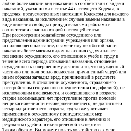
любой более мягкий вид наказания в соответствии с видами
наказаний, указанными в статье 44 настоящего Кодекса, в
пределах, предусмотренных настоящим Кодексом для каждого
вида наказания, за исключением случаев замены наказания в
виде лишения свободы принудительными работами в
соответствии с частью второй настоящей статьи.
При рассмотрении ходатайства осужденного или
представления администрации учреждения или органа,
исполняющего наказание, о замене ему неотбытой части
наказания более мягким видом наказания суд учитывает
поведение осужденного, его отношение к учебе и труду в
течение всего периода отбывания наказания, отношение
осужденного к совершенному деянию и то, что осужденный
частично или полностью возместил причиненный ущерб или
иным образом загладил вред, причиненный в результате
преступления. В отношении осужденного, страдающего
расстройством сексуального предпочтения (педофилией), не
исключающим вменяемости, и совершившего в возрасте
старше восемнадцати лет преступление против половой
неприкосновенности несовершеннолетнего, не достигшего
четырнадцатилетнего возраста, суд также учитывает
применение к осужденному принудительных мер
медицинского характера, его отношение к лечению и
результаты судебно-психиатрической экспертизы.
Таким образом, Вы можете подать ходатайство о замене