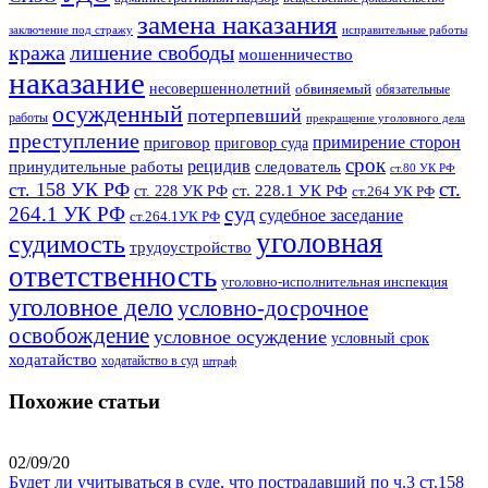
замена наказания
заключение под стражу
исправительные работы
кража
лишение свободы
мошенничество
наказание
несовершеннолетний
обвиняемый
обязательные
осужденный
потерпевший
работы
прекращение уголовного дела
преступление
примирение сторон
приговор
приговор суда
срок
рецидив
принудительные работы
следователь
ст.80 УК РФ
ст.
ст. 158 УК РФ
ст. 228.1 УК РФ
ст. 228 УК РФ
ст.264 УК РФ
суд
264.1 УК РФ
судебное заседание
ст.264.1УК РФ
уголовная
судимость
трудоустройство
ответственность
уголовно-исполнительная инспекция
уголовное дело
условно-досрочное
освобождение
условное осуждение
условный срок
ходатайство
ходатайство в суд
штраф
Похожие статьи
02/09/20
Будет ли учитываться в суде, что пострадавший по ч.3 ст.158