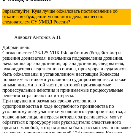
Здравствуйте. Куда лучше обжаловать постановление об
отказе в возбуждении уголовного дела, вынесено
следователем СУ УМВД России?
Адвокат Антонов А.П.
Добрый день!
Согласно ст.ст.123-125 УПК РФ, действия (бездействие) и
решения дознавателя, начальника подразделения дознания,
начальника органа дознания, органа дознания, следователя,
руководителя следственного органа, прокурора и суда могут
быть обжалованы в установленном настоящим Кодексом
порядке участниками уголовного судопроизводства, а также
иными лицами в той части, в которой производимые
процессуальные действия и принимаемые процессуальные
решения затрагивают их интересы.
При нарушении разумных сроков уголовного
судопроизводства в ходе досудебного производства по
уголовному делу участники уголовного судопроизводства, а
также иные лица, интересы которых затрагиваются, могут
обратиться к прокурору или руководителю следственного
органа с жалобой, которая должна быть рассмотрена в порядке
и в сроки, установленные статьей 124 настоящего Кодекса.