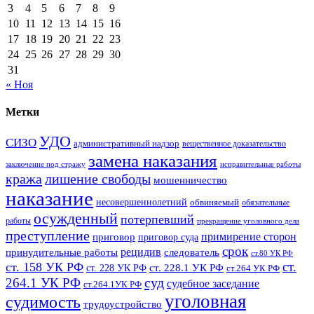
3
4
5
6
7
8
9
10
11
12
13
14
15
16
17
18
19
20
21
22
23
24
25
26
27
28
29
30
31
« Ноя
Метки
УДО
СИЗО
административный надзор
вещественное доказательство
замена наказания
заключение под стражу
исправительные работы
кража
лишение свободы
мошенничество
наказание
несовершеннолетний
обвиняемый
обязательные
осужденный
потерпевший
работы
прекращение уголовного дела
преступление
примирение сторон
приговор
приговор суда
срок
рецидив
принудительные работы
следователь
ст.80 УК РФ
ст.
ст. 158 УК РФ
ст. 228.1 УК РФ
ст. 228 УК РФ
ст.264 УК РФ
суд
264.1 УК РФ
судебное заседание
ст.264.1УК РФ
уголовная
судимость
трудоустройство