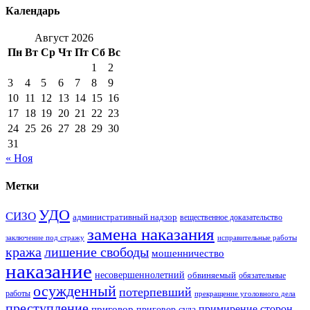
Календарь
Август 2026
Пн
Вт
Ср
Чт
Пт
Сб
Вс
1
2
3
4
5
6
7
8
9
10
11
12
13
14
15
16
17
18
19
20
21
22
23
24
25
26
27
28
29
30
31
« Ноя
Метки
УДО
СИЗО
административный надзор
вещественное доказательство
замена наказания
заключение под стражу
исправительные работы
кража
лишение свободы
мошенничество
наказание
несовершеннолетний
обвиняемый
обязательные
осужденный
потерпевший
работы
прекращение уголовного дела
преступление
примирение сторон
приговор
приговор суда