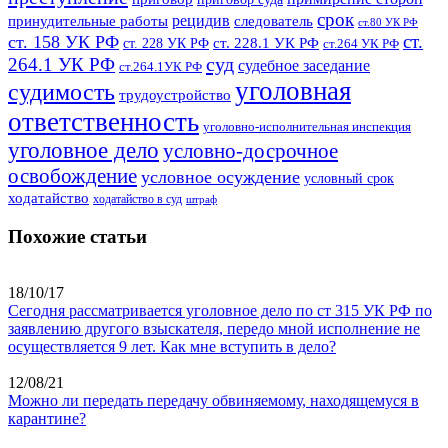
срок
рецидив
принудительные работы
следователь
ст.80 УК РФ
ст.
ст. 158 УК РФ
ст. 228.1 УК РФ
ст. 228 УК РФ
ст.264 УК РФ
суд
264.1 УК РФ
судебное заседание
ст.264.1УК РФ
уголовная
судимость
трудоустройство
ответственность
уголовно-исполнительная инспекция
уголовное дело
условно-досрочное
освобождение
условное осуждение
условный срок
ходатайство
ходатайство в суд
штраф
Похожие статьи
18/10/17
Сегодня рассматривается уголовное дело по ст 315 УК РФ по
заявлению другого взыскателя, передо мной исполнение не
осуществляется 9 лет. Как мне вступить в дело?
12/08/21
Можно ли передать передачу обвиняемому, находящемуся в
карантине?