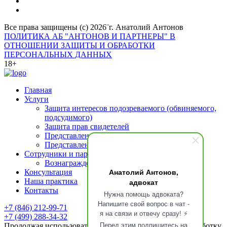
Все права защищены (с) 2026¨г. Анатолий Антонов
ПОЛИТИКА АБ "АНТОНОВ И ПАРТНЕРЫ" В
ОТНОШЕНИИ ЗАЩИТЫ И ОБРАБОТКИ
ПЕРСОНАЛЬНЫХ ДАННЫХ
18+
Главная
Услуги
Защита интересов подозреваемого (обвиняемого,
подсудимого)
Защита прав свидетелей
Представление интересов потерпевшего
Представление интересов осужденных
Сотрудники и партнеры
Вознаграждение адвоката
Анатолий Антонов,
Консультация
адвокат
Наша практика
Контакты
Нужна помощь адвоката?
Напишите свой вопрос в чат -
+7 (846) 212-99-71
я на связи и отвечу сразу! ⚡
+7 (499) 288-34-32
Перед этим подпишитесь на
Продолжая использовать сайт, вы даете
согласие
на обработку