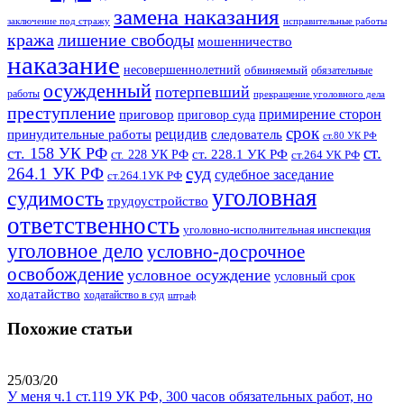
замена наказания
заключение под стражу
исправительные работы
кража
лишение свободы
мошенничество
наказание
несовершеннолетний
обвиняемый
обязательные
осужденный
потерпевший
работы
прекращение уголовного дела
преступление
примирение сторон
приговор
приговор суда
срок
рецидив
принудительные работы
следователь
ст.80 УК РФ
ст.
ст. 158 УК РФ
ст. 228.1 УК РФ
ст. 228 УК РФ
ст.264 УК РФ
суд
264.1 УК РФ
судебное заседание
ст.264.1УК РФ
уголовная
судимость
трудоустройство
ответственность
уголовно-исполнительная инспекция
уголовное дело
условно-досрочное
освобождение
условное осуждение
условный срок
ходатайство
ходатайство в суд
штраф
Похожие статьи
25/03/20
У меня ч.1 ст.119 УК РФ, 300 часов обязательных работ, но