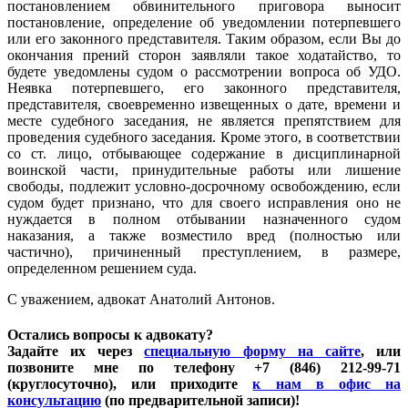
постановлением обвинительного приговора выносит
постановление, определение об уведомлении потерпевшего
или его законного представителя. Таким образом, если Вы до
окончания прений сторон заявляли такое ходатайство, то
будете уведомлены судом о рассмотрении вопроса об УДО.
Неявка потерпевшего, его законного представителя,
представителя, своевременно извещенных о дате, времени и
месте судебного заседания, не является препятствием для
проведения судебного заседания. Кроме этого, в соответствии
со ст. лицо, отбывающее содержание в дисциплинарной
воинской части, принудительные работы или лишение
свободы, подлежит условно-досрочному освобождению, если
судом будет признано, что для своего исправления оно не
нуждается в полном отбывании назначенного судом
наказания, а также возместило вред (полностью или
частично), причиненный преступлением, в размере,
определенном решением суда.
С уважением, адвокат Анатолий Антонов.
Остались вопросы к адвокату?
Задайте их через
специальную форму на сайте
, или
позвоните мне по телефону +7 (846) 212-99-71
(круглосуточно), или приходите
к нам в офис на
консультацию
(по предварительной записи)!