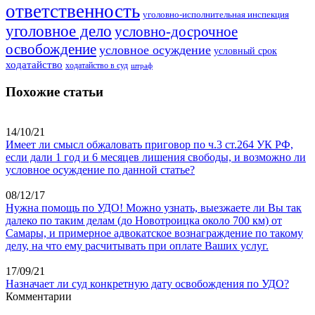
ответственность
уголовно-исполнительная инспекция
уголовное дело
условно-досрочное
освобождение
условное осуждение
условный срок
ходатайство
ходатайство в суд
штраф
Похожие статьи
14/10/21
Имеет ли смысл обжаловать приговор по ч.3 ст.264 УК РФ,
если дали 1 год и 6 месяцев лишения свободы, и возможно ли
условное осуждение по данной статье?
08/12/17
Нужна помощь по УДО! Можно узнать, выезжаете ли Вы так
далеко по таким делам (до Новотроицка около 700 км) от
Самары, и примерное адвокатское вознаграждение по такому
делу, на что ему расчитывать при оплате Ваших услуг.
17/09/21
Назначает ли суд конкретную дату освобождения по УДО?
Комментарии