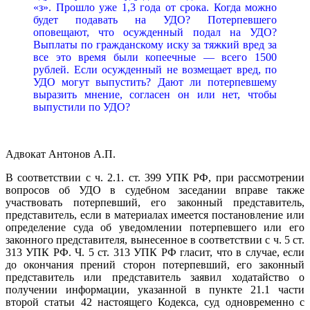
«з». Прошло уже 1,3 года от срока. Когда можно
будет подавать на УДО? Потерпевшего
оповещают, что осужденный подал на УДО?
Выплаты по гражданскому иску за тяжкий вред за
все это время были копеечные — всего 1500
рублей. Если осужденный не возмещает вред, по
УДО могут выпустить? Дают ли потерпевшему
выразить мнение, согласен он или нет, чтобы
выпустили по УДО?
Адвокат Антонов А.П.
В соответствии с ч. 2.1. ст. 399 УПК РФ, при рассмотрении
вопросов об УДО в судебном заседании вправе также
участвовать потерпевший, его законный представитель,
представитель, если в материалах имеется постановление или
определение суда об уведомлении потерпевшего или его
законного представителя, вынесенное в соответствии с ч. 5 ст.
313 УПК РФ. Ч. 5 ст. 313 УПК РФ гласит, что в случае, если
до окончания прений сторон потерпевший, его законный
представитель или представитель заявил ходатайство о
получении информации, указанной в пункте 21.1 части
второй статьи 42 настоящего Кодекса, суд одновременно с