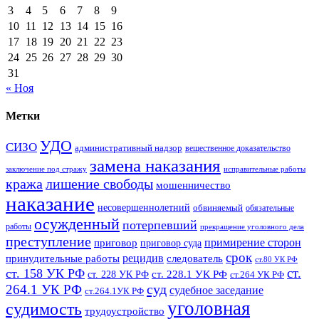
3
4
5
6
7
8
9
10
11
12
13
14
15
16
17
18
19
20
21
22
23
24
25
26
27
28
29
30
31
« Ноя
Метки
УДО
СИЗО
административный надзор
вещественное доказательство
замена наказания
заключение под стражу
исправительные работы
кража
лишение свободы
мошенничество
наказание
несовершеннолетний
обвиняемый
обязательные
осужденный
потерпевший
работы
прекращение уголовного дела
преступление
примирение сторон
приговор
приговор суда
срок
рецидив
принудительные работы
следователь
ст.80 УК РФ
ст.
ст. 158 УК РФ
ст. 228.1 УК РФ
ст. 228 УК РФ
ст.264 УК РФ
суд
264.1 УК РФ
судебное заседание
ст.264.1УК РФ
уголовная
судимость
трудоустройство