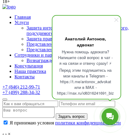
18+
Главная
Услуги
Защита интересов подозреваемого (обвиняемого,
подсудимого)
Анатолий Антонов,
Защита прав свидетелей
Представление интересов потерпевшего
адвокат
Представление интересов осужденных
Нужна помощь адвоката?
Сотрудники и партнеры
Напишите свой вопрос в чат -
Вознаграждение адвоката
я на связи и отвечу сразу! ⚡
Консультация
Перед этим подпишитесь на
Наша практика
мои каналы в Telegram -
Контакты
https://t.me/antonov_advokat
+7 (846) 212-99-71
или в MAX -
+7 (499) 288-34-32
https://max.ru/id6316241691_biz
Задать вопрос
Я принимаю условия
политики конфиденциальности
‹
›
×