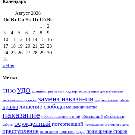
Календарь
Август 2026
Пн
Вт
Ср
Чт
Пт
Сб
Вс
1
2
3
4
5
6
7
8
9
10
11
12
13
14
15
16
17
18
19
20
21
22
23
24
25
26
27
28
29
30
31
« Ноя
Метки
УДО
СИЗО
административный надзор
вещественное доказательство
замена наказания
заключение под стражу
исправительные работы
кража
лишение свободы
мошенничество
наказание
несовершеннолетний
обвиняемый
обязательные
осужденный
потерпевший
работы
прекращение уголовного дела
преступление
примирение сторон
приговор
приговор суда