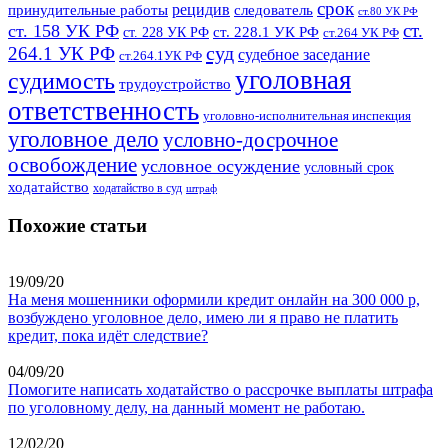
срок
рецидив
принудительные работы
следователь
ст.80 УК РФ
ст.
ст. 158 УК РФ
ст. 228.1 УК РФ
ст. 228 УК РФ
ст.264 УК РФ
суд
264.1 УК РФ
судебное заседание
ст.264.1УК РФ
уголовная
судимость
трудоустройство
ответственность
уголовно-исполнительная инспекция
уголовное дело
условно-досрочное
освобождение
условное осуждение
условный срок
ходатайство
ходатайство в суд
штраф
Похожие статьи
19/09/20
На меня мошенники оформили кредит онлайн на 300 000 р,
возбуждено уголовное дело, имею ли я право не платить
кредит, пока идёт следствие?
04/09/20
Помогите написать ходатайство о рассрочке выплаты штрафа
по уголовному делу, на данный момент не работаю.
12/02/20