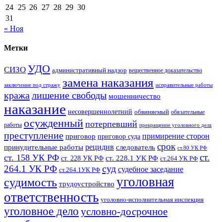
24
25
26
27
28
29
30
31
« Ноя
Метки
УДО
СИЗО
административный надзор
вещественное доказательство
замена наказания
заключение под стражу
исправительные работы
кража
лишение свободы
мошенничество
наказание
несовершеннолетний
обвиняемый
обязательные
осужденный
потерпевший
работы
прекращение уголовного дела
преступление
примирение сторон
приговор
приговор суда
срок
рецидив
принудительные работы
следователь
ст.80 УК РФ
ст.
ст. 158 УК РФ
ст. 228.1 УК РФ
ст. 228 УК РФ
ст.264 УК РФ
суд
264.1 УК РФ
судебное заседание
ст.264.1УК РФ
уголовная
судимость
трудоустройство
ответственность
уголовно-исполнительная инспекция
уголовное дело
условно-досрочное