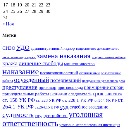
17
18
19
20
21
22
23
24
25
26
27
28
29
30
31
« Ноя
Метки
УДО
СИЗО
административный надзор
вещественное доказательство
замена наказания
заключение под стражу
исправительные работы
кража
лишение свободы
мошенничество
наказание
несовершеннолетний
обвиняемый
обязательные
осужденный
потерпевший
работы
прекращение уголовного дела
преступление
примирение сторон
приговор
приговор суда
срок
рецидив
принудительные работы
следователь
ст.80 УК РФ
ст.
ст. 158 УК РФ
ст. 228.1 УК РФ
ст. 228 УК РФ
ст.264 УК РФ
суд
264.1 УК РФ
судебное заседание
ст.264.1УК РФ
уголовная
судимость
трудоустройство
ответственность
уголовно-исполнительная инспекция