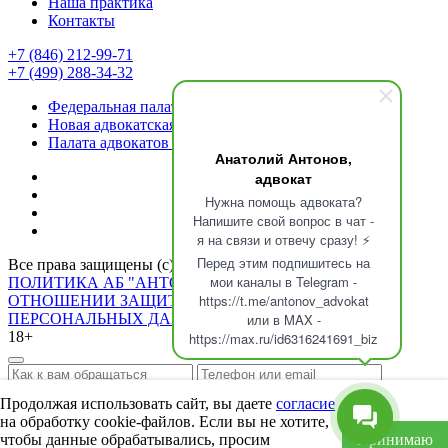
Наша практика
Контакты
+7 (846) 212-99-71
+7 (499) 288-34-32
Федеральная палата адвокатов
Новая адвокатская газета
Палата адвокатов Самарской области
Анатолий Антонов,
адвокат
Нужна помощь адвоката?
Напишите свой вопрос в чат -
я на связи и отвечу сразу! ⚡
Перед этим подпишитесь на
Все права защищены (с) 2026¨г. Анатолий Антонов
мои каналы в Telegram -
ПОЛИТИКА АБ "АНТОНОВ И ПАРТНЕРЫ" В
https://t.me/antonov_advokat
ОТНОШЕНИИ ЗАЩИТЫ И ОБРАБОТКИ
или в MAX -
ПЕРСОНАЛЬНЫХ ДАННЫХ
18+
https://max.ru/id6316241691_biz
Продолжая использовать сайт, вы даете
согласие
Задать вопрос
на обработку cookie-файлов. Если вы не хотите,
Я принимаю условия
политики конфиденциальности
чтобы данные обрабатывались, просим
Принимаю