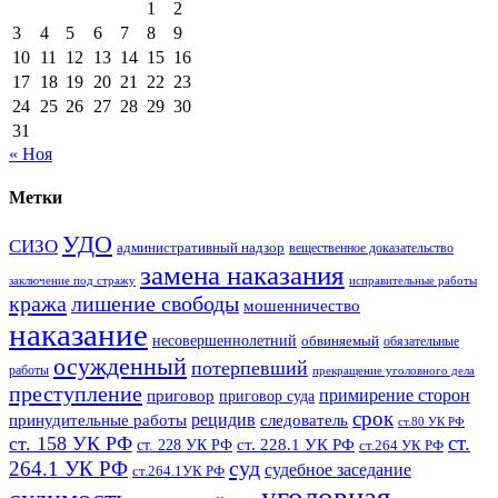
1
2
3
4
5
6
7
8
9
10
11
12
13
14
15
16
17
18
19
20
21
22
23
24
25
26
27
28
29
30
31
« Ноя
Метки
УДО
СИЗО
административный надзор
вещественное доказательство
замена наказания
заключение под стражу
исправительные работы
кража
лишение свободы
мошенничество
наказание
несовершеннолетний
обвиняемый
обязательные
осужденный
потерпевший
работы
прекращение уголовного дела
преступление
примирение сторон
приговор
приговор суда
срок
рецидив
принудительные работы
следователь
ст.80 УК РФ
ст.
ст. 158 УК РФ
ст. 228.1 УК РФ
ст. 228 УК РФ
ст.264 УК РФ
суд
264.1 УК РФ
судебное заседание
ст.264.1УК РФ