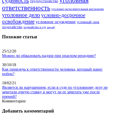
уголовная
судимость
трудоустройство
ответственность
уголовно-исполнительная инспекция
уголовное дело
условно-досрочное
освобождение
условное осуждение
условный срок
ходатайство
ходатайство в суд
штраф
Похожие статьи
25/12/20
Можно ли обжаловать надзор при опасном рецидиве?
30/10/18
Как привлечь к ответственности человека, который нанес
побои?
18/02/21
Является ли нарушением, если в суде по уголовному делу не
зачитали очную ставку и могут ли ее зачитать уже после
прений?
Комментарии
Добавить комментарий